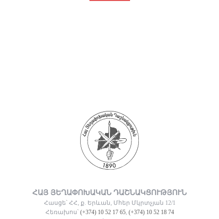
ՀԱՅ ՅԵՂԱՓՈԽԱԿԱՆ ԴԱՇՆԱԿՑՈՒԹՅՈՒՆ
Հասցե՝ ՀՀ, ք. Երևան, Մհեր Մկրտչյան 12/1
Հեռախոս՝
(+374) 10 52 17 65
,
(+374) 10 52 18 74