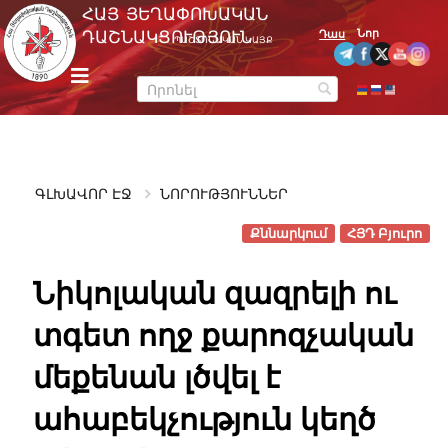
Skip
ՀԱՅ ՅԵՂԱՓՈԽԱԿԱՆ
to
Նոր
ԴԱՇՆԱԿՑՈՒԹՅՈՒՆ
Դաս
ՊԱՇՏՈՆԱԿԱՆ ԿԱՅՔ
content
m
e
n
u
ԳԼԽԱՎՈՐ ԷՋ
ՆՈՐՈՒԹՅՈՒՆՆԵՐ
Քննարկում
ՀՅԴ Բյուրո
Նիկոլական զազրելի ու
տգետ ողջ քարոզչական
մեքենան լծվել է
ահաբեկչություն կեղծ