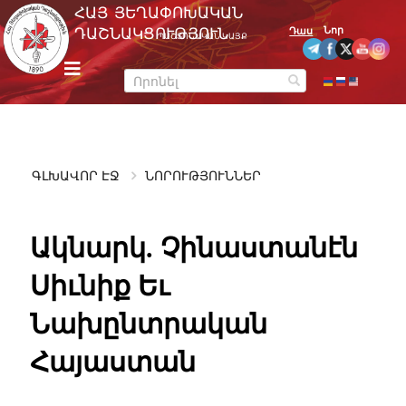
Skip
ՀԱՅ ՅԵՂԱՓՈԽԱԿԱՆ
to
Նոր
ԴԱՇՆԱԿՑՈՒԹՅՈՒՆ
Դաս
ՊԱՇՏՈՆԱԿԱՆ ԿԱՅՔ
content
m
e
n
u
ԳԼԽԱՎՈՐ ԷՋ
ՆՈՐՈՒԹՅՈՒՆՆԵՐ
Ակնարկ. Չինաստանէն
Սիւնիք Եւ
Նախընտրական
Հայաստան