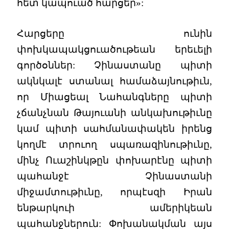
հետ կապուած հարցեր»:
Հարցերը ունին
փոխկապակցուածութեան երեւելի
գործօններ: Չինաստանը պիտի
ակնկալէ ստանալ համաձայնութիւն,
որ Միացեալ Նահանգները պիտի
չճանչնան Թայուանի անկախութիւնը
կամ պիտի սահմանափակեն իրենց
կողմէ տրուող սպառազինութիւնը,
մինչ Ուաշինկթըն փոխարէնը պիտի
պահանջէ Չինաստանի
միջամտութիւնը, որպէսզի Իրան
ենթարկուի ամերիկեան
պահանջներուն: Փոխանակման այս