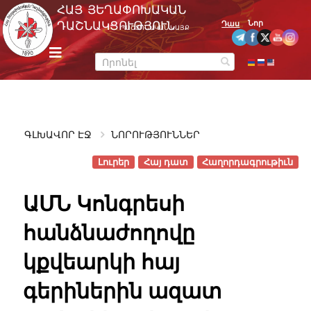
Skip
ՀԱՅ ՅԵՂԱՓՈԽԱԿԱՆ
to
Նոր
ԴԱՇՆԱԿՑՈՒԹՅՈՒՆ
Դաս
ՊԱՇՏՈՆԱԿԱՆ ԿԱՅՔ
content
m
e
n
u
ԳԼԽԱՎՈՐ ԷՋ
ՆՈՐՈՒԹՅՈՒՆՆԵՐ
Լուրեր
Հայ դատ
Հաղորդագրութիւն
ԱՄՆ Կոնգրեսի
հանձնաժողովը
կքվեարկի հայ
գերիներին ազատ