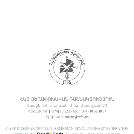
ՀԱՅ ՅԵՂԱՓՈԽԱԿԱՆ ԴԱՇՆԱԿՑՈՒԹՅՈՒՆ
Հասցե՝ ՀՀ, ք. Երևան, Մհեր Մկրտչյան 12/1
Հեռախոս՝
(+374) 10 52 17 65
,
(+374) 10 52 18 74
Էլ. փոստ՝
contact@arfd.am
© ARF DASHNAKTSUTYUN- ARMENIAN REVOLUTIONARY FEDERATION