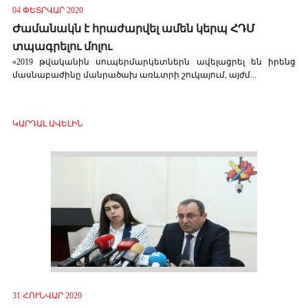
04 ՓԵՏՐՎԱՐ 2020
Ժամանակն է հրաժարվել ամեն կերպ ՀԴՄ
տպագրելու մոլու
«2019 թվականին սուպերմարկետներն ավելացրել են իրենց
մասնաբաժինը մանրածախ առևտրի շուկայում, այժմ...
ԿԱՐԴԱԼ ԱՎԵԼԻՆ
31 ՀՈՒՆՎԱՐ 2020