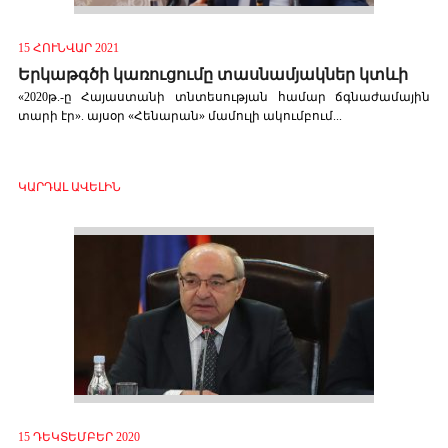
15 ՀՈՒՆՎԱՐ 2021
Երկաթգծի կառուցումը տասնամյակներ կտևի
«2020թ.-ը Հայաստանի տնտեսության համար ճգնաժամային
տարի էր». այսօր «Հենարան» մամուլի ակումբում...
ԿԱՐԴԱԼ ԱՎԵԼԻՆ
15 ԴԵԿՏԵՄԲԵՐ 2020