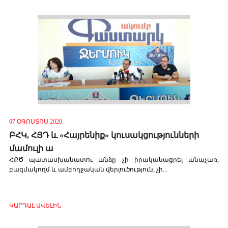
07 ՕԳՈՍՏՈՍ 2020
ԲՀԿ, ՀՅԴ և «Հայրենիք» կուսակցությունների
մամուլի ա
ՀՔԾ պատասխանատու անձը չի իրականացրել անաչառ,
բազմակողմ և ամբողջական վերլուծություն, չի...
ԿԱՐԴԱԼ ԱՎԵԼԻՆ