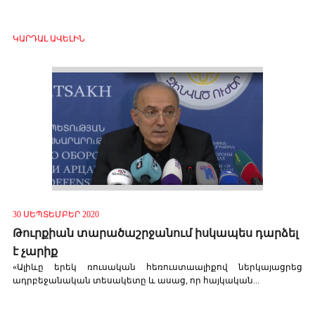
ԿԱՐԴԱԼ ԱՎԵԼԻՆ
30 ՍԵՊՏԵՄԲԵՐ 2020
Թուրքիան տարածաշրջանում իսկապես դարձել
է չարիք
«Ալիևը երեկ ռուսական հեռուստաալիքով ներկայացրեց
ադրբեջանական տեսակետը և ասաց, որ հայկական...