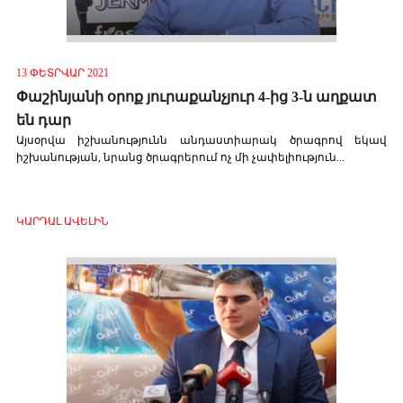
13 ՓԵՏՐՎԱՐ 2021
Փաշինյանի օրոք յուրաքանչյուր 4-ից 3-ն աղքատ
են դար
Այսօրվա իշխանությունն անդաստիարակ ծրագրով եկավ
իշխանության, նրանց ծրագրերում ոչ մի չափելիություն...
ԿԱՐԴԱԼ ԱՎԵԼԻՆ