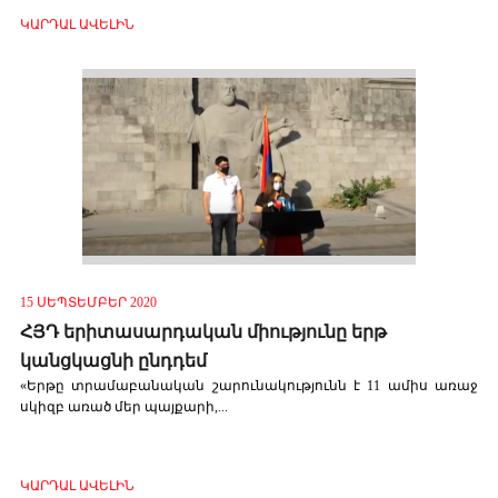
ԿԱՐԴԱԼ ԱՎԵԼԻՆ
15 ՍԵՊՏԵՄԲԵՐ 2020
ՀՅԴ երիտասարդական միությունը երթ
կանցկացնի ընդդեմ
«Երթը տրամաբանական շարունակությունն է 11 ամիս առաջ
սկիզբ առած մեր պայքարի,...
ԿԱՐԴԱԼ ԱՎԵԼԻՆ