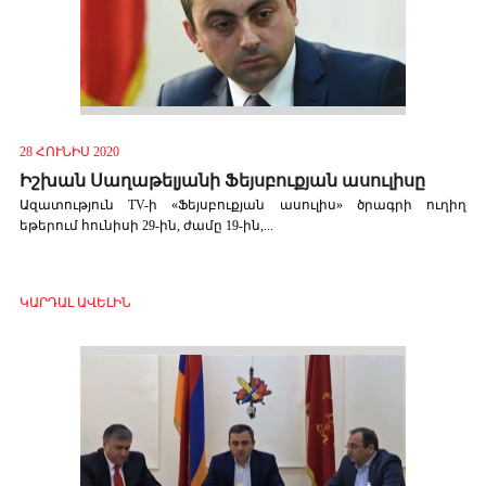
28 ՀՈՒՆԻՍ 2020
Իշխան Սաղաթելյանի Ֆեյսբուքյան ասուլիսը
Ազատություն TV-ի «Ֆեյսբուքյան ասուլիս» ծրագրի ուղիղ
եթերում հունիսի 29-ին, ժամը 19-ին,...
ԿԱՐԴԱԼ ԱՎԵԼԻՆ