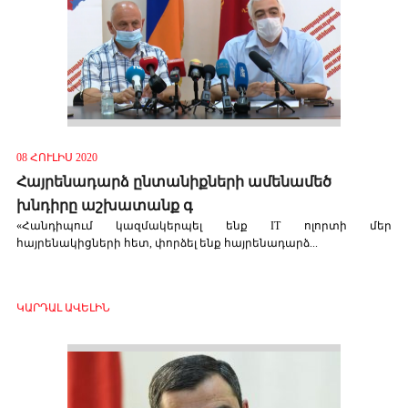
08 ՀՈՒԼԻՍ 2020
Հայրենադարձ ընտանիքների ամենամեծ
խնդիրը աշխատանք գ
«Հանդիպում կազմակերպել ենք IT ոլորտի մեր
հայրենակիցների հետ, փորձել ենք հայրենադարձ...
ԿԱՐԴԱԼ ԱՎԵԼԻՆ