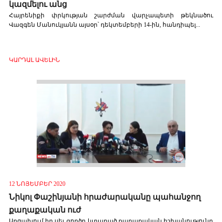
կազմելու անց
Հայրենիքի փրկության շարժման վարչապետի թեկնածու
Վազգեն Մանուկյանն այսօր՝ դեկտեմբերի 14-ին, հանդիպել...
ԿԱՐԴԱԼ ԱՎԵԼԻՆ
12 ՆՈՅԵՄԲԵՐ 2020
Նիկոլ Փաշինյանի հրաժարականը պահանջող
քաղաքական ուժ
Արցախում իր սեւ գործը կտարած քաղաքական իշխանությունը