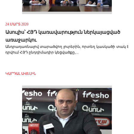
24 ՄԱՐՏ 2020
Ասուլիս՝ ՀՅԴ կառավարություն ներկայացված
առաջարկու
Անդրադառնալով տարածվող լուրերին, որտեղ կասկածի տակ է
դրվում ՀՅԴ ընդդիմադիր կեցվածքը,...
ԿԱՐԴԱԼ ԱՎԵԼԻՆ