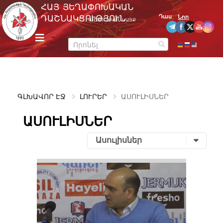
Skip
ՀԱՅ ՅԵՂԱՓՈԽԱԿԱՆ
to
Դաս
ԴԱՇՆԱԿՑՈՒԹՅՈՒՆ
Նոր
ՊԱՇՏՈՆԱԿԱՆ ԿԱՅՔ
content
m
e
n
u
ԳԼԽԱՎՈՐ ԷՋ
ԼՈՒՐԵՐ
ԱՍՈՒԼԻՍՆԵՐ
ԱՍՈՒԼԻՍՆԵՐ
Ասուլիսներ