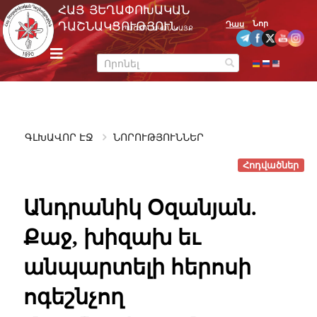
Skip
ՀԱՅ ՅԵՂԱՓՈԽԱԿԱՆ
to
Նոր
ԴԱՇՆԱԿՑՈՒԹՅՈՒՆ
Դաս
ՊԱՇՏՈՆԱԿԱՆ ԿԱՅՔ
content
m
e
n
u
ԳԼԽԱՎՈՐ ԷՋ
ՆՈՐՈՒԹՅՈՒՆՆԵՐ
Հոդվածներ
Անդրանիկ Օզանյան.
Քաջ, խիզախ եւ
անպարտելի հերոսի
ոգեշնչող