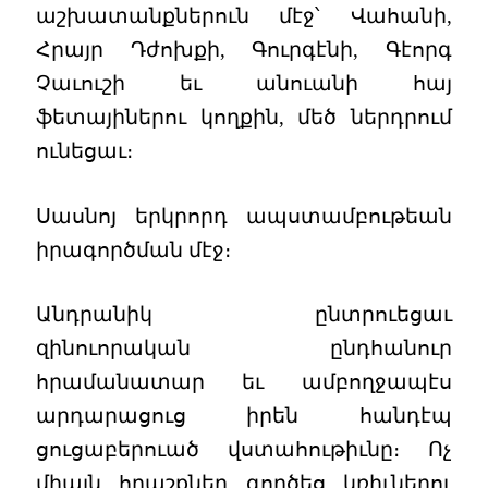
աշխատանքներուն մէջ՝ Վահանի,
Հրայր Դժոխքի, Գուրգէնի, Գէորգ
Չաւուշի եւ անուանի հայ
ֆետայիներու կողքին, մեծ ներդրում
ունեցաւ։
Սասնոյ երկրորդ ապստամբութեան
իրագործման մէջ։
Անդրանիկ ընտրուեցաւ
զինուորական ընդհանուր
հրամանատար եւ ամբողջապէս
արդարացուց իրեն հանդէպ
ցուցաբերուած վստահութիւնը։ Ոչ
միայն հրաշքներ գործեց կռիւներու