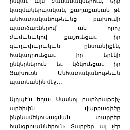
ինկաւ այն ժամանակներուն, երբ
կազմակերպական, քաղաքական թէ
անհատականութեանց բախումի
պատճառներով՝ ան որոշ
ժամանակով քաշուեցաւ իր
գաղափարական ընտանիքէն,
հակադրուեցաւ իր երէկի
ընկերներուն եւ կծկուեցաւ իր
Յախուռն Անհատականութեան
պատեանին մէջ…
Այդպէ՛ս եղաւ Սասնոյ բարձրաթռիչ
արծիւին վարքագիծը
ինքնամեկուսացման տարբեր
հանգրուաններուն։ Տարբեր ալ չէր