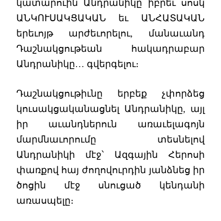
կատարուին Անդրանիկը իբրեւ սոսկ
ԱՆԿՈՒՍԱԿՑԱԿԱՆ եւ ԱՆՀԱՏԱԿԱՆ
երեւոյթ արժեւորելու, մանաւանդ
Դաշնակցութեան հակադրաբար
Անդրանիկը… գվերգելու։
Դաշնակցութիւնը երբեք չփորձեց
կուսակցականացնել Անդրանիկը, այլ
իր աւանդներուն առաւելագոյն
մարմնաւորումը տեսնելով
Անդրանիկի մէջ՝ Ազգային Հերոսի
փառքով հայ ժողովուրդին յանձնեց իր
ծոցին մէջ սնուցած կենդանի
առասպելը։