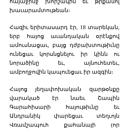
հայաջինջ խորշակին եւ թրքամոլ
խաւարամտութեան։
Հազիւ երիտասարդ էր, 18 տարեկան,
երբ հայոց աւանդական օրէնքով
ամուսնացաւ, բայց դժբախտութիւնը
ունեցաւ կորսնցնելու իր կինն ու
նորածինը եւ, այնուհետեւ,
ամբողջովին կապուեցաւ իր ազգին։
Հայոց յեղափոխական զարթօնքը
վարակած էր նաեւ Շապին
Գարահիսարի հայութիւնը եւ
Անդրանիկ փարեցաւ տեղւոյն
Վռամշապուհ քահանայի (որ