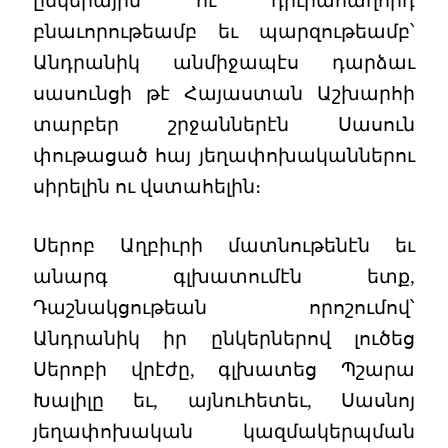
ընկերային ու դիւրահաղորդ
բնաւորութեամբ եւ պարզութեամբ՝
Անդրանիկ անմիջապէս դարձաւ
սասունցի թէ Հայաստան Աշխարհի
տարբեր շրջաններէն Սասուն
փութացած հայ յեղափոխականներու
սիրելին ու վստահելին։
Սերոբ Աղբիւրի մատնութենէն եւ
անարգ գլխատումէն ետք,
Դաշնակցութեան որոշումով՝
Անդրանիկ իր ընկերներով լուծեց
Սերոբի վրէժը, գլխատեց Պշարա
Խալիլը եւ, այնուհետեւ, Սասնոյ
յեղափոխական կազմակերպման