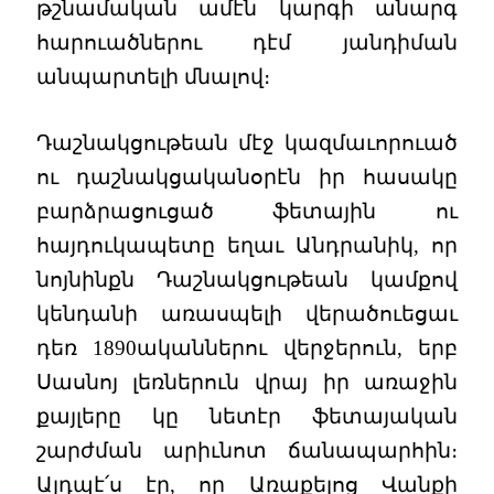
թշնամական ամէն կարգի անարգ
հարուածներու դէմ յանդիման
անպարտելի մնալով։
Դաշնակցութեան մէջ կազմաւորուած
ու դաշնակցականօրէն իր հասակը
բարձրացուցած ֆետային ու
հայդուկապետը եղաւ Անդրանիկ, որ
նոյնինքն Դաշնակցութեան կամքով
կենդանի առասպելի վերածուեցաւ
դեռ 1890ականներու վերջերուն, երբ
Սասնոյ լեռներուն վրայ իր առաջին
քայլերը կը նետէր ֆետայական
շարժման արիւնոտ ճանապարհին։
Այդպէ՛ս էր, որ Առաքելոց Վանքի