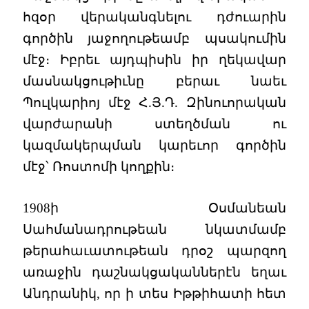
հզօր վերականգնելու դժուարին
գործին յաջողութեամբ պսակումին
մէջ։ Իբրեւ այդպիսին իր ղեկավար
մասնակցութիւնը բերաւ նաեւ
Պուլկարիոյ մէջ Հ.Յ.Դ. Զինուորական
վարժարանի ստեղծման ու
կազմակերպման կարեւոր գործին
մէջ՝ Ռոստոմի կողքին։
1908ի Օսմանեան
Սահմանադրութեան նկատմամբ
թերահաւատութեան դրօշ պարզող
առաջին դաշնակցականներէն եղաւ
Անդրանիկ, որ ի տես Իթթիհատի հետ