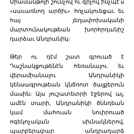
Սիամանթոյի շունչով ու գրչով ինչպէ՛ս
«սաւառնող արծիւ» հռչակուեցաւ եւ
հայ յեղափոխականի
մարտունակութեան խորհրդանիշ
դարձաւ Անդրանիկ։
Թեր ու դէմ շատ գրուած է
Դաշնակցութենէն հեռանալու եւ
վերամիանալու Անդրանիկի
կենսագրութեան կնճռոտ ծալքերուն
մասին։ Այս յուշատետրի էջերով ալ,
ամէն տարի, Անդրանիկի ծննդեան
կամ մահուան նուիրուած
ոգեկոչական սիւնակներով,
պարբերաբար անդրադարձ