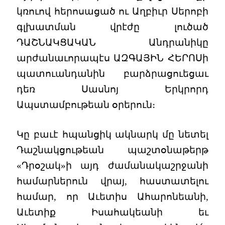
կռուով հերոսացած ու Աղբիւր Սերոբի
գլխատման վրէժը լուծած
ԴԱՇՆԱԿՑԱԿԱՆ Անդրանիկը
արժանաւորապէս ԱԶԳԱՅԻՆ ՀԵՐՈՍի
պատուանդանին բարձրացուեցաւ
դեռ Սասնոյ Երկրորդ
Ապստամբութեան օրերուն։
Կը բաւէ հպանցիկ ակնարկ մը նետել
Դաշնակցութեան պաշտօնաթերթ
«Դրօշակ»ի այդ ժամանակաշրջանի
համարներուն վրայ, հաստատելու
համար, որ Աւետիս Ահարոնեանի,
Աւետիք Իսահակեանի եւ