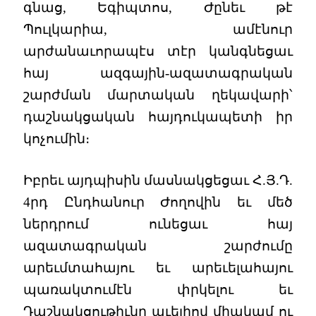
գնաց, Եգիպտոս, Ժընեւ թէ
Պուլկարիա, ամէնուր
արժանաւորապէս տէր կանգնեցաւ
հայ ազգային-ազատագրական
շարժման մարտական ղեկավարի՝
դաշնակցական հայդուկապետի իր
կոչումին։
Իբրեւ այդպիսին մասնակցեցաւ Հ.Յ.Դ.
4րդ Ընդհանուր Ժողովին եւ մեծ
ներդրում ունեցաւ հայ
ազատագրական շարժումը
արեւմտահայու եւ արեւելահայու
պառակտումէն փրկելու եւ
Դաշնակցութիւնը աւելիով միակամ ու