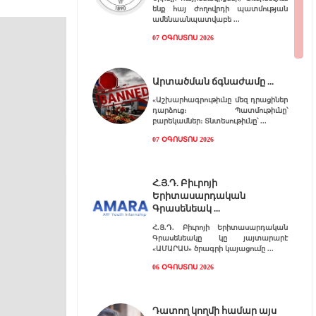
ենք հայ ժողովրդի պատմության
ամենաանպատվաբե
07 ՕԳՈՍՏՈՍ 2026
Արտածման ճգնաժամը
«Աշխարհագրութիւնը մեզ դրացիներ
դարձուց։ Պատմութիւնը՝
բարեկամներ։ Տնտեսութիւնը՝
07 ՕԳՈՍՏՈՍ 2026
Հ.Յ.Դ. Բիւրոյի
Երիտասարդական
Գրասենեակ
Հ.Յ.Դ. Բիւրոյի Երիտասարդական
Գրասենեակը կը յայտարարէ
«ԱՄԱՐԱՍ» ծրագրի կայացումը
06 ՕԳՈՍՏՈՍ 2026
Դատող կողմի համար այս