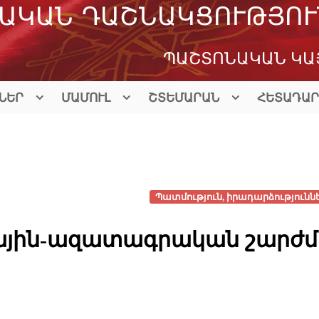
ԱԿԱՆ ԴԱՇՆԱԿՑՈՒԹՅՈՒ
ՊԱՇՏՈՆԱԿԱՆ ԿԱ
ՆԵՐ
ՄԱՄՈՒԼ
ՇՏԵՄԱՐԱՆ
ՀԵՏԱԴԱՐ
Պատմություն, իրադարձություննե
գային-ազատագրական շարժ