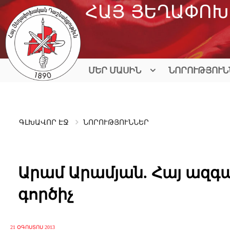
Skip
ՀԱՅ ՅԵՂԱՓՈԽ
to
content
ՄԵՐ ՄԱՍԻՆ
ՆՈՐՈՒԹՅՈՒՆ
ԳԼԽԱՎՈՐ ԷՋ
ՆՈՐՈՒԹՅՈՒՆՆԵՐ
Արամ Արամյան. Հայ ազ
գործիչ
21 ՕԳՈՍՏՈՍ 2013