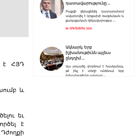
դատավարությունը
Բաքվի վերաքննիչ դատարանում
ավարտվել է Արցախի ռազմական և
քաղաքական ղեկավարությա
06 ՕԳՈՍՏՈՍ 2026
Ակնարկ. Երբ
իշխանութիւնն այլեւս
ընդդիմ
 է ՀՅԴ
Այս յօդւածը փորձում է հասկանալ,
թէ ինչ է տեղի ունենում, երբ
իշխանութիւնը արտաք
06 ՕԳՈՍՏՈՍ 2026
խումբ և
Շարունակե՞լ Գոյութիւն
Ունեցածը, Թէ՞ Ան
ելու եւ
Խորհրդարանական
ընտրութիւնները կը կատարուին
ործել է
իշխանութեան փոփոխութիւնը
կարելի դար
 Դժողքի
06 ՕԳՈՍՏՈՍ 2026