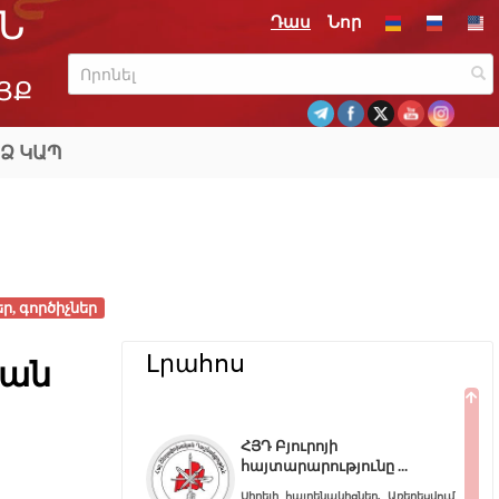
Ն
Դաս
Նոր
ՅՔ
Ձ ԿԱՊ
ր, գործիչներ
Լրահոս
ման
ՀՅԴ Բյուրոյի
հայտարարությունը
Սիրելի հայրենակիցներ, Առերեսվում