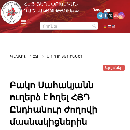
Skip
ՀԱՅ ՅԵՂԱՓՈԽԱԿԱՆ
to
Դաս
ԴԱՇՆԱԿՑՈՒԹՅՈՒՆ
Նոր
ՊԱՇՏՈՆԱԿԱՆ ԿԱՅՔ
content
m
e
n
u
ԳԼԽԱՎՈՐ ԷՋ
ՆՈՐՈՒԹՅՈՒՆՆԵՐ
Ելոյթներ
Բակո Սահակյանն
ուղերձ է հղել ՀՅԴ
Ընդհանուր ժողովի
մասնակիցներին