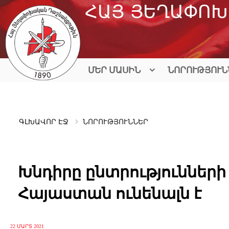
Skip
ՀԱՅ ՅԵՂԱՓՈԽ
to
content
ՄԵՐ ՄԱՍԻՆ
ՆՈՐՈՒԹՅՈՒՆ
ԳԼԽԱՎՈՐ ԷՋ
ՆՈՐՈՒԹՅՈՒՆՆԵՐ
Խնդիրը ընտրությունների
Հայաստան ունենալն է
22 ՄԱՐՏ 2021