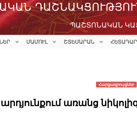
ԱԿԱՆ ԴԱՇՆԱԿՑՈՒԹՅՈՒ
ՊԱՇՏՈՆԱԿԱՆ ԿԱ
ՆԵՐ
ՄԱՄՈՒԼ
ՇՏԵՄԱՐԱՆ
ՀԵՏԱԴԱՐ
Հարցազրույցներ
 արդյունքում առանց նիկոլի