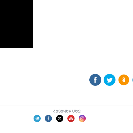
ՀԵՏԵՎԵՔ ՄԵԶ