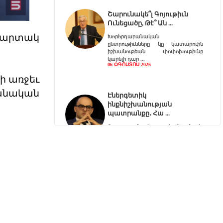
Շարունակե՞լ Գոյութիւն
Ունեցածը, Թէ՞ Ան
Սպարտակ
Խորհրդարանական
ընտրութիւնները կը կատարուին
իշխանութեան փոփոխութիւնը
կարելի դար
06 ՕԳՈՍՏՈՍ 2026
րի առջեւ
նական
Էներգետիկ
ինքնիշխանության
պատրանքը․ Հա
Ռուսաստանը կարող է վերանայել
կամ դադարեցնել Հայաստանի
նկատմամբ բնական գազի, նա
06 ՕԳՈՍՏՈՍ 2026
Քարտեզից այն կողմ.
Տիգրանաշենը և Հայաս
Հայաստանի և Ադրբեջանի միջև
ընթացող սահմանազատման և
սահմանագծման գործընթացը վաղ