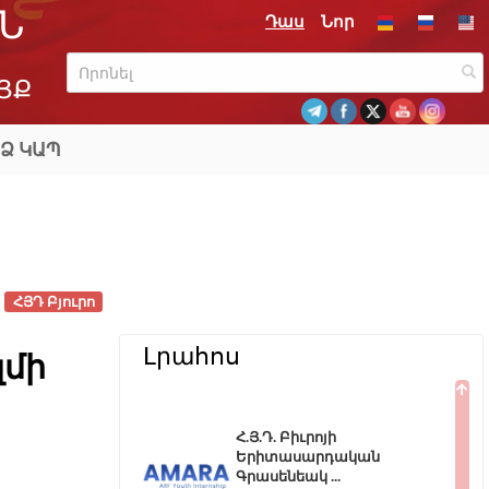
Ն
Դաս
Նոր
ՅՔ
Ձ ԿԱՊ
ՀՅԴ Բյուրո
Լրահոս
զմի
Հ.Յ.Դ. Բիւրոյի
Երիտասարդական
Գրասենեակ