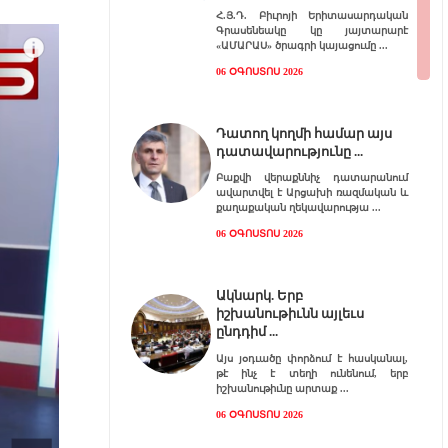
Հ.Յ.Դ. Բիւրոյի Երիտասարդական
Գրասենեակը կը յայտարարէ
«ԱՄԱՐԱՍ» ծրագրի կայացումը
06 ՕԳՈՍՏՈՍ 2026
Դատող կողմի համար այս
դատավարությունը
Բաքվի վերաքննիչ դատարանում
ավարտվել է Արցախի ռազմական և
քաղաքական ղեկավարությա
06 ՕԳՈՍՏՈՍ 2026
Ակնարկ. Երբ
իշխանութիւնն այլեւս
ընդդիմ
Այս յօդւածը փորձում է հասկանալ,
թէ ինչ է տեղի ունենում, երբ
իշխանութիւնը արտաք
06 ՕԳՈՍՏՈՍ 2026