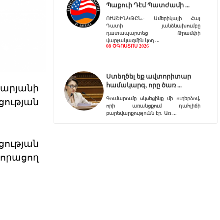
Պաքուի Դէմ Պատժամի
ՈՒԱՇԻՆԿԹԸՆ.- Ամերիկայի Հայ
Դատի յանձնախումբը
դատապարտեց Թրամփի
վարչակազմին կող
08 ՕԳՈՍՏՈՍ 2026
Ստեղծել եք ավտորիտար
համակարգ, որը ծառ
արյանի
Գումարումը սկսեցինք մի ուղերձով,
ության
որի առանցքում դահլիճի
բարեվարքությունն էր. Առ
07 ՕԳՈՍՏՈՍ 2026
ցության
որացող
Այդ ճգնաժամը դուք եք
ստեղծել
«ՌԴ-ն ՀՀ պետականության համար
սպառնալիք չէ։ Ես գիտեմ, որ
ապրանքների մուտքի արգե
07 ՕԳՈՍՏՈՍ 2026