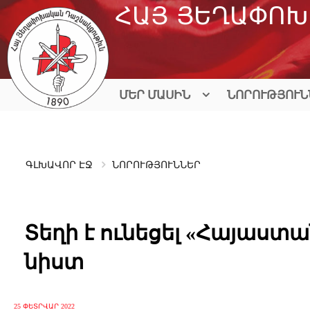
Skip
ՀԱՅ ՅԵՂԱՓՈԽ
to
content
ՄԵՐ ՄԱՍԻՆ
ՆՈՐՈՒԹՅՈՒՆ
ԳԼԽԱՎՈՐ ԷՋ
ՆՈՐՈՒԹՅՈՒՆՆԵՐ
Տեղի է ունեցել «Հայաս
նիստ
25 ՓԵՏՐՎԱՐ 2022