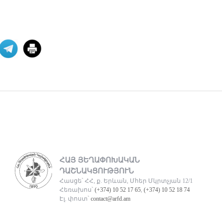
Վեհափառի դեմ
հարուցված շինծու դատը,
եկ
Հայ դատի Կենտրոնական Խորհրդի
նախագահ Հակոբ Տեր
Խաչատուրյանն անդրադարձել է
Գարե
07 ՕԳՈՍՏՈՍ 2026
ՀՅԴ Բյուրոյի
հայտարարությունը
Սիրելի հայրենակիցներ, Առերեսվում
ենք հայ ժողովրդի պատմության
ամենաանպատվաբե
07 ՕԳՈՍՏՈՍ 2026
ՀԱՅ ՅԵՂԱՓՈԽԱԿԱՆ
ԴԱՇՆԱԿՑՈՒԹՅՈՒՆ
Հասցե՝ ՀՀ, ք. Երևան, Մհեր Մկրտչյան 12/1
Արտածման ճգնաժամը
Հեռախոս՝
(+374) 10 52 17 65
,
(+374) 10 52 18 74
Էլ. փոստ՝
contact@arfd.am
«Աշխարհագրութիւնը մեզ դրացիներ
դարձուց։ Պատմութիւնը՝
բարեկամներ։ Տնտեսութիւնը՝