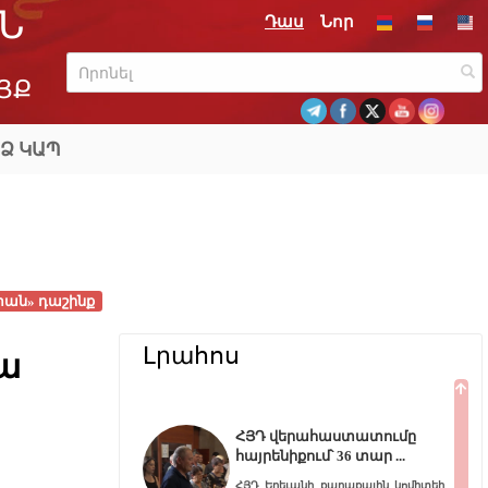
Ն
Դաս
Նոր
ՅՔ
Ձ ԿԱՊ
ան» դաշինք
Լրահոս
նա
ՀՅԴ վերահաստատումը
հայրենիքում՝ 36 տար
ՀՅԴ Երեւանի քաղաքային կոմիտեի