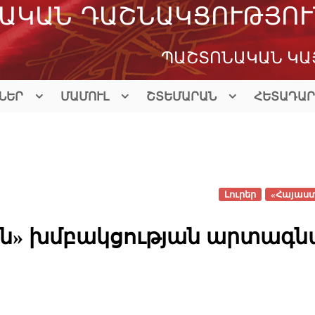
ԱԿԱՆ ԴԱՇՆԱԿՑՈՒԹՅՈՒ
ՊԱՇՏՈՆԱԿԱՆ ԿԱ
ՆԵՐ
ՄԱՄՈՒԼ
ՇՏԵՄԱՐԱՆ
ՀԵՏԱԴԱՐ
Լուրեր
«Հայաստ
տան» խմբակցության արտագ