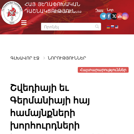
Skip
ՀԱՅ ՅԵՂԱՓՈԽԱԿԱՆ
to
Նոր
ԴԱՇՆԱԿՑՈՒԹՅՈՒՆ
Դաս
ՊԱՇՏՈՆԱԿԱՆ ԿԱՅՔ
content
m
e
n
u
ԳԼԽԱՎՈՐ ԷՋ
ՆՈՐՈՒԹՅՈՒՆՆԵՐ
Հայտարարություններ
Շվեդիայի եւ
Գերմանիայի հայ
համայնքների
խորհուրդների