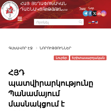
Skip
ՀԱՅ ՅԵՂԱՓՈԽԱԿԱՆ
to
Նոր
ԴԱՇՆԱԿՑՈՒԹՅՈՒՆ
Դաս
ՊԱՇՏՈՆԱԿԱՆ ԿԱՅՔ
content
m
e
n
u
ԳԼԽԱՎՈՐ ԷՋ
ՆՈՐՈՒԹՅՈՒՆՆԵՐ
Լուրեր
Երիտասարդական
ՀՅԴ
պատվիրարկությունը
Պանամայում
մասնակցում է