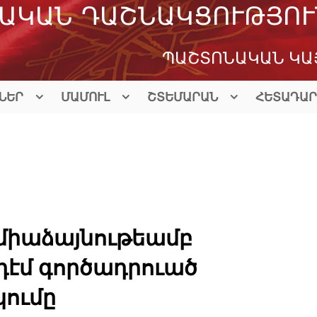
ԱԿԱՆ ԴԱՇՆԱԿՑՈՒԹՅՈՒ
ՊԱՇՏՈՆԱԿԱՆ ԿԱ
ՆԵՐ
ՄԱՄՈՒԼ
ՇՏԵՄԱՐԱՆ
ՀԵՏԱԴԱՐ
 միաձայնութեամբ
էմ գործադրուած
ումը