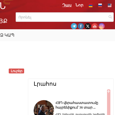
Ն
Դաս
Նոր
ՅՔ
Ձ ԿԱՊ
Լուրեր
Լրահոս
ՀՅԴ վերահաստատումը
հայրենիքում՝ 36 տար
ՀՅԴ Երեւանի քաղաքային կոմիտեի