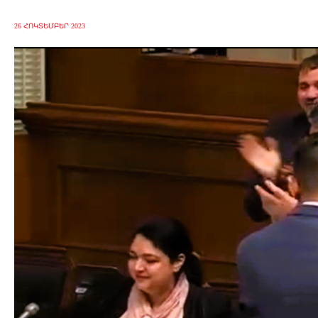
26 ՀՈԿՏԵՄԲԵՐ 2023