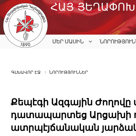
Skip
ՀԱՅ ՅԵՂԱՓՈԽ
to
content
ՄԵՐ ՄԱՍԻՆ
ՆՈՐՈՒԹՅՈՒՆ
ԳԼԽԱՎՈՐ ԷՋ
ՆՈՐՈՒԹՅՈՒՆՆԵՐ
Քեպէգի Ազգային Ժողովը
դատապարտեց Արցախի դ
ատրպէյճանական յարձակ