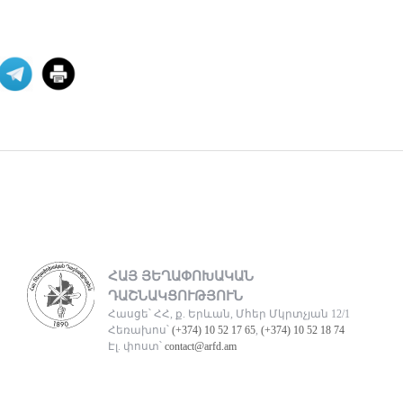
Վեհափառի դեմ
հարուցված շինծու դատը,
եկ
Հայ դատի Կենտրոնական Խորհրդի
նախագահ Հակոբ Տեր
Խաչատուրյանն անդրադարձել է
Գարե
07 ՕԳՈՍՏՈՍ 2026
ՀՅԴ Բյուրոյի
հայտարարությունը
Սիրելի հայրենակիցներ, Առերեսվում
ենք հայ ժողովրդի պատմության
ամենաանպատվաբե
ՀԱՅ ՅԵՂԱՓՈԽԱԿԱՆ
07 ՕԳՈՍՏՈՍ 2026
ԴԱՇՆԱԿՑՈՒԹՅՈՒՆ
Հասցե՝ ՀՀ, ք. Երևան, Մհեր Մկրտչյան 12/1
Հեռախոս՝
(+374) 10 52 17 65
,
(+374) 10 52 18 74
Արտածման ճգնաժամը
Էլ. փոստ՝
contact@arfd.am
«Աշխարհագրութիւնը մեզ դրացիներ
դարձուց։ Պատմութիւնը՝
բարեկամներ։ Տնտեսութիւնը՝