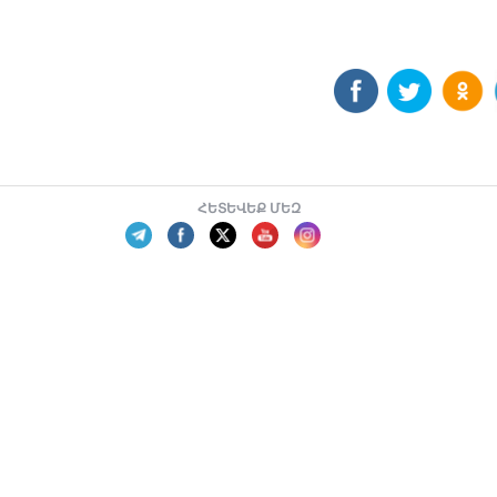
ՀԵՏԵՎԵՔ ՄԵԶ