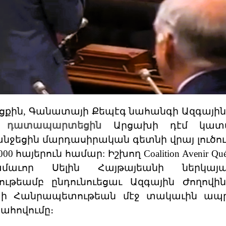
ացքին, Գանատայի Քեպէգ նահանգի Ազգային
դատապարտեցին
Արցախի դէմ կատ
ջեցին մարդասիրական գետնի վրայ լուծու
այերուն համար: Իշխող Coalition Avenir Qué
մաւոր Սելին Հայթայեանի ներկայա
եամբ ընդունուեցաւ Ազգային Ժողովին 
խի Հանրապետութեան մէջ տակաւին ապր
հովումը։