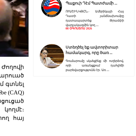
Պաքուի Դէմ Պատժամի
ՈՒԱՇԻՆԿԹԸՆ.- Ամերիկայի Հայ
Դատի յանձնախումբը
դատապարտեց Թրամփի
վարչակազմին կող
08 ՕԳՈՍՏՈՍ 2026
Ստեղծել եք ավտորիտար
համակարգ, որը ծառ
Գումարումը սկսեցինք մի ուղերձով,
որի առանցքում դահլիճի
 Ժողովի
բարեվարքությունն էր. Առ
արուած
07 ՕԳՈՍՏՈՍ 2026
մ գտնել
be (CAQ)
Այդ ճգնաժամը դուք եք
ցուցած
ստեղծել
կողմէ։
«ՌԴ-ն ՀՀ պետականության համար
սպառնալիք չէ։ Ես գիտեմ, որ
ող հայ
ապրանքների մուտքի արգե
07 ՕԳՈՍՏՈՍ 2026