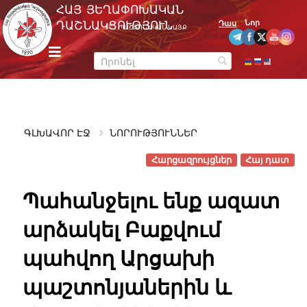
Skip
ՀԱՅ ՅԵՂԱՓՈԽԱԿԱՆ
to
Նոր
ԴԱՇՆԱԿՑՈՒԹՅՈՒՆ
Դաս
ՊԱՇՏՈՆԱԿԱՆ ԿԱՅՔ
content
m
e
n
u
ԳԼԽԱՎՈՐ ԷՋ
ՆՈՐՈՒԹՅՈՒՆՆԵՐ
Հարցազրույցներ
Հայ դատ
Պահանջելու ենք ազատ
արձակել Բաքվում
պահվող Արցախի
պաշտոնյաներին և