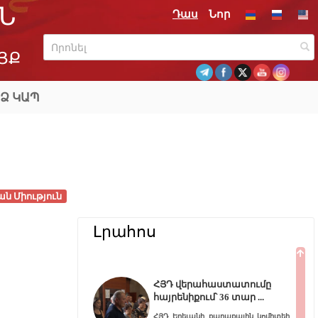
Ն
Դաս
Նոր
ՅՔ
Ձ ԿԱՊ
ան Միություն
Լրահոս
ՀՅԴ վերահաստատումը
հայրենիքում՝ 36 տար
ՀՅԴ Երեւանի քաղաքային կոմիտեի