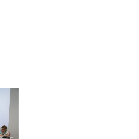
XXI դարում Թուրքիան զգալիորեն
ակտիվացրել է իր
քաղաքականությունը թյուրքախոս
պետ
06 ՕԳՈՍՏՈՍ 2026
Մի՞թե հայ ժողովուրդը
կշարունակի մնալ թ
Վարչապետ Նիկոլ Փաշինյանը
հատում է բոլոր կարմիր գծերը՝
անցնելով իր լիազորությու
04 ՕԳՈՍՏՈՍ 2026
Արցախի հարցը չի փակվել․
ՀՀ իշխանությու
Կորսիկայի խորհրդարանի
ընդունած որոշումը, որով
վերահաստատվում են
արցախահայությա
04 ՕԳՈՍՏՈՍ 2026
Պետք է լինել միասնական