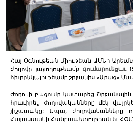
Հայ Օգնութեան Միութեան ԱՄՆի Արեւ
ժողովը յաջողութեամբ
գումարուեցաւ
19
հիւրընկալութեամբ շրջանիս «Արազ» Մասնաճիւ
Ժողովի բացումը կատարեց Շրջանային
հրաւիրեց ժողովականները մէկ վայրկ
յիշատակը։ Ապա, ժողովականները ու
Հայաստանի Հանրապետութեան եւ ՀՕՄ-ի