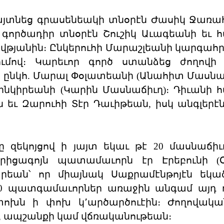
 յայտնեց գրասենեակի տնօրէն Ժասիկ Ջառա
գործադիր տնօրէն Շուշիկ Աւագեանի եւ հ
վթյանին։ Ընկերուհի Մարաշլեանի կարգահր
ումով։ Կարեւոր գործ ստանձեց ժողովի
ընկհ. Մարալ Փօլատեանի (Անահիտ Մասնաճ
նկիրեանի (Կարին Մասնաճիւղ)։ Դիւանի հ
եւ Զարուհի Տէր Դաւիթեան, իսկ անգլերէն
ը զեկոյցով ի յայտ եկաւ թէ 20 մասնաճիւ
րիցագոյն պատամաւորն էր Էրեբունի (Օ
րեան՝ որ միայնակ Սաքրամէնթոյէն եկա
20 պատգամաւորներ առաջին անգամ այդ 
 փոխն ի փոխ կ՚արծարծուէին։ Ժողովակա
քի, ապշանքի կամ վճռականութեան։