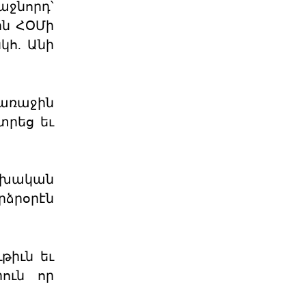
աջնորդ՝
Վեհափառի դեմ
ին ՀՕՄի
հարուցված շինծու դատը,
կհ. Անի
եկ
Հայ դատի Կենտրոնական Խորհրդի
նախագահ Հակոբ Տեր
Խաչատուրյանն անդրադարձել է
Գարե
առաջին
07 ՕԳՈՍՏՈՍ 2026
տրեց եւ
ՀՅԴ Բյուրոյի
հայտարարությունը
ոխական
Սիրելի հայրենակիցներ, Առերեսվում
ենք հայ ժողովրդի պատմության
րձրօրէն
ամենաանպատվաբե
07 ՕԳՈՍՏՈՍ 2026
թիւն եւ
Արտածման ճգնաժամը
րուն որ
«Աշխարհագրութիւնը մեզ դրացիներ
դարձուց։ Պատմութիւնը՝
բարեկամներ։ Տնտեսութիւնը՝