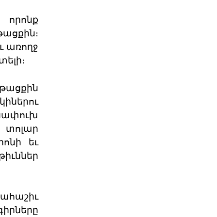
ընդդիմ
Այս յօդւածը փորձում է հասկանալ,
 որոնք
թէ ինչ է տեղի ունենում, երբ
իշխանութիւնը արտաք
ացքին։
06 ՕԳՈՍՏՈՍ 2026
ւ առողջ
ելի։
Շարունակե՞լ Գոյութիւն
Ունեցածը, Թէ՞ Ան
թացքին
Խորհրդարանական
կիներու
ընտրութիւնները կը կատարուին
իշխանութեան փոփոխութիւնը
քնափուխ
կարելի դար
06 ՕԳՈՍՏՈՍ 2026
ր տոլար
ոնի եւ
Էներգետիկ
իւններ
ինքնիշխանության
պատրանքը․ Հա
Ռուսաստանը կարող է վերանայել
կամ դադարեցնել Հայաստանի
խահաշիւ
նկատմամբ բնական գազի, նա
գիրները
06 ՕԳՈՍՏՈՍ 2026