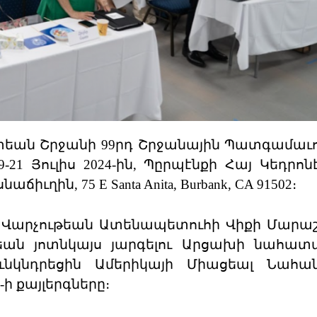
մտեան Շրջանի 99րդ Շրջանային Պատգամա
-21 Յուլիս 2024-ին, Պըրպէնքի Հայ Կեդրոն
ղին, 75 E Santa Anita, Burbank, CA 91502։
 Վարչութեան Ատենապետուհի Վիքի Մարաշ
եան յոտնկայս յարգելու Արցախի նահատ
նկնդրեցին Ամերիկայի Միացեալ Նահանգ
 քայլերգները։