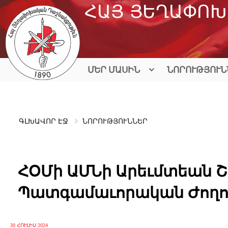
Skip
ՀԱՅ ՅԵՂԱՓՈԽ
to
content
ՄԵՐ ՄԱՍԻՆ
ՆՈՐՈՒԹՅՈՒՆ
ԳԼԽԱՎՈՐ ԷՋ
ՆՈՐՈՒԹՅՈՒՆՆԵՐ
ՀՕՄի ԱՄՆի Արեւմտեան Շ
Պատգամաւորական Ժողո
30 ՀՈՒԼԻՍ 2024