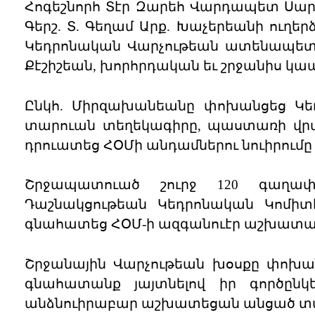
Հոգեշնորհ Տէր Զարեհ Վարդապետ Սար
Գերշ. Տ. Գեղամ Արք. Խաչերեանի ուղեր
Կեդրոնական Վարչութեան ատենապետու
Քէշիշեան, խորհրդական եւ շրջանիս կ
Ընկհ. Միրզախանեանը փոխանցեց Կեդ
տարուան տեղեկագիրը, պաստառի վրայ
դրուատեց ՀՕՄի անդամներու նուիրումը
Շրջապատուած շուրջ 120 գաղափ
Դաշնակցութեան Կեդրոնական Կոմիտէ
գնահատեց ՀՕՄ-ի ազգանուէր աշխատա
Շրջանային Վարչութեան խօսքը փոխանց
գնահատանք յայտնելով իր գործընկե
անձնուիրաբար աշխատեցան անցած տա