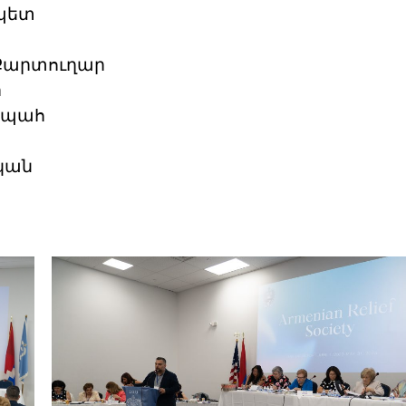
պետ
 Քարտուղար
ր
ձապահ
կան