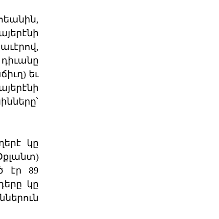
07 ՕԳՈՍՏՈՍ 2026
հեանին,
այերէնի
Հ.Յ.Դ. Բիւրոյի
Երիտասարդական
աւէրով,
Գրասենեակ
 դիւանը
Հ.Յ.Դ. Բիւրոյի Երիտասարդական
իւղ) եւ
Գրասենեակը կը յայտարարէ
«ԱՄԱՐԱՍ» ծրագրի կայացումը
այերէնի
06 ՕԳՈՍՏՈՍ 2026
ինները՝
Դատող կողմի համար այս
դատավարությունը
ղերէ կը
Բաքվի վերաքննիչ դատարանում
ավարտվել է Արցախի ռազմական և
քլանտ)
քաղաքական ղեկավարությա
ծ էր 89
06 ՕԳՈՍՏՈՍ 2026
դերը կը
ններուն
Ակնարկ. Երբ
իշխանութիւնն այլեւս