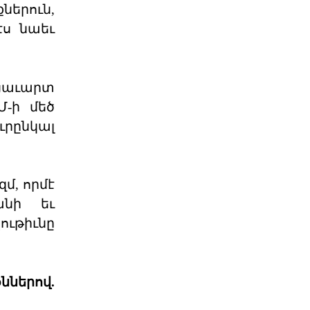
երուն,
էս նաեւ
Քարտեզից այն կողմ.
Տիգրանաշենը և Հայաս
Հայաստանի և Ադրբեջանի միջև
ընթացող սահմանազատման և
սահմանագծման գործընթացը վաղ
ցաւարտ
06 ՕԳՈՍՏՈՍ 2026
Մ-ի մեծ
ւրընկալ
Աշխարհաքաղաքական
պատրանքներ և իրականու
մ, որմէ
2026 թվականի հունիսի 7-ի
խորհրդարանական
անի եւ
ընտրությունները Հայաստանում
դարձան հեր
ութիւնը
06 ՕԳՈՍՏՈՍ 2026
Թուրքիայի
ններով.
պանթյուրքական
քաղաքականությա