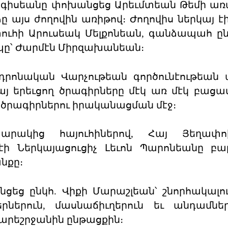
գիսեանը փոխանցեց Արեւմտեան Թեմի առ
ձը այս ժողովին առիթով։ Ժողովիս ներկայ է
հի Արուսեակ Մելքոնեան, գանձապահ ըն
ապը՝ Ժարմէն Միրզախանեան։
րոնական Վարչութեան գործունէութեան 
 երեւցող ծրագիրները մէկ առ մէկ բացա
 ծրագիրներու իրականացման մէջ։
արակից հայուհիներով, Հայ Յեղափ
ի Ներկայացուցիչ Լեւոն Պարոնեանը բա
նքը։
եց ընկհ. Վիքի Մարաշլեան՝ շնորհակալու
րներուն, մասնաճիւղերուն եւ անդամնե
րեշրջանին ընթացքին։