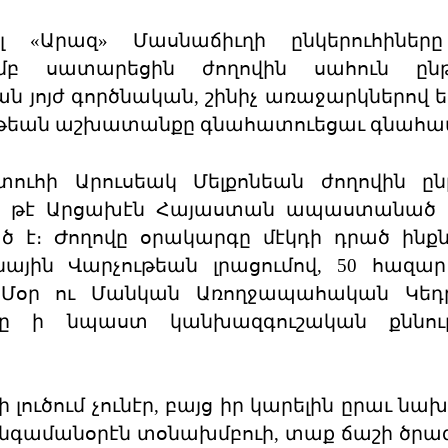
լ «Արազ» Մասնաճիւղի ընկերուհիները
ամբ սատարեցին ժողովին սահուն ընթ
 յոյժ գործնական, շինիչ առաջարկներով ե
ւթեան աշխատանքը գնահատուեցաւ գնահատ
ուհի Արուսեակ Մելքոնեան ժողովին ըն
շեց թէ Արցախէն Հայաստան ապաստանած 
ծ է։ Ժողովը օրակարգը մէկդի դրած ին
նային Վարչութեան լրացումով, 50 հազա
 Մօր ու Մանկան Առողջապահական Կեդր
ը ի նպաստ կանխազգուշական քննութ
ուծում չունէր, բայց իր կարելին ըրաւ նա
հանգամանօրէն տօնախմբուի, տաք ճաշի ծրա