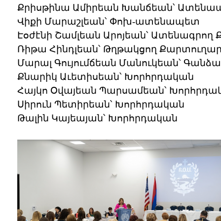
Քրիսթինա Ամիրեան Խանճեան՝ Ատենա
Վիքի Մարաշլեան՝ Փոխ-ատենապետ
Էօժէնի Շամլեան Արոյեան՝ Ատենագրող
Ռիթա Հինդլեան՝ Թղթակցող Քարտուղա
Մարալ Գույումճեան Մանուկեան՝ Գան
Քնարիկ Աւետիսեան՝ Խորհրդական
Հայկո Օվայեան Պարսամեան՝ Խորհրդա
Սիրուն Պետիրեան՝ Խորհրդական
Թալին Կայեայան՝ Խորհրդական