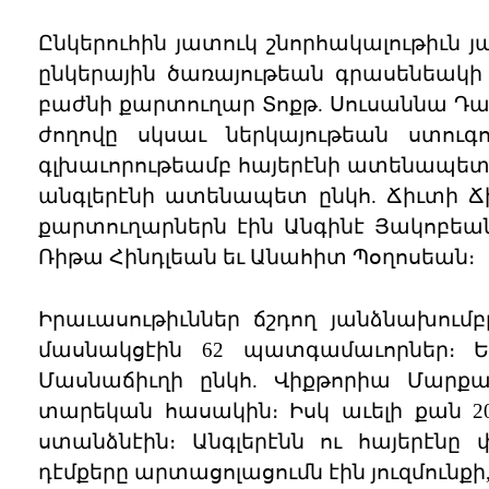
Ընկերուհին յատուկ շնորհակալութիւն
ընկերային ծառայութեան գրասենեակի 
բաժնի քարտուղար Տոքթ. Սուսաննա Դա
ժողովը սկսաւ ներկայութեան ստուգ
գլխաւորութեամբ հայերէնի ատենապետ 
անգլերէնի ատենապետ ընկհ. Ճիւտի Ճի
քարտուղարներն էին Անգինէ Յակոբեան 
Ռիթա Հինդլեան եւ Անահիտ Պօղոսեան։
Իրաւասութիւններ ճշդող յանձնախումբ
մասնակցէին 62 պատգամաւորներ։ Ե
Մասնաճիւղի ընկհ. Վիքթորիա Մարքա
տարեկան հասակին։ Իսկ աւելի քան 
ստանձնէին։ Անգլերէնն ու հայերէնը
դէմքերը արտացոլացումն էին յուզմուն