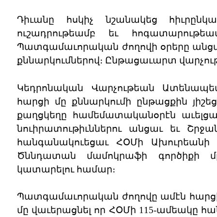
Դիւանը հսկիչ նշանակեց հիւրընկա
ուշադրութեամբ եւ հոգատարութե
Պատգամաւորական ժողովի օրերը անցան
քննարկումներով։ Ընթացաւարտ վարչո
Կեդրոնական Վարչութեան Ատենապետ
հարցի մը քննարկումի ընթացքին յի
քաղցկեղը համեմատականօրէն աւելցա
նուիրատութիւններու անցաւ եւ Շրջա
հանգանակուեցաւ ՀՕՄի Ախուրեանի
Ծննդատան մամոկրաֆի գործիքի մ
կատարելու համար։
Պատգամաւորական ժողովը ամէն հարցի լ
մը վաւերացնել որ ՀՕՄի 115-ամեակը 