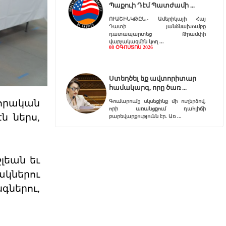
Պաքուի Դէմ Պատժամի
ՈՒԱՇԻՆԿԹԸՆ.- Ամերիկայի Հայ
Դատի յանձնախումբը
դատապարտեց Թրամփի
վարչակազմին կող
08 ՕԳՈՍՏՈՍ 2026
Ստեղծել եք ավտորիտար
համակարգ, որը ծառ
ւորական
Գումարումը սկսեցինք մի ուղերձով,
որի առանցքում դահլիճի
էն ներս,
բարեվարքությունն էր. Առ
07 ՕԳՈՍՏՈՍ 2026
լեան եւ
Այդ ճգնաժամը դուք եք
ստեղծել
ակներու
«ՌԴ-ն ՀՀ պետականության համար
ներու,
սպառնալիք չէ։ Ես գիտեմ, որ
ապրանքների մուտքի արգե
07 ՕԳՈՍՏՈՍ 2026