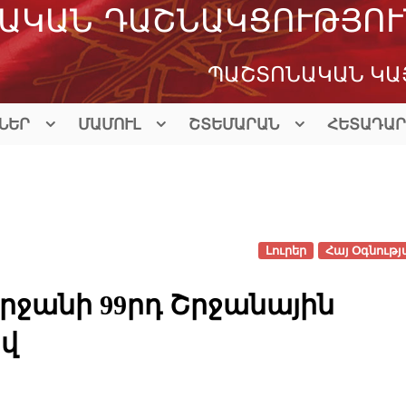
ԱԿԱՆ ԴԱՇՆԱԿՑՈՒԹՅՈՒ
ՊԱՇՏՈՆԱԿԱՆ ԿԱ
ՆԵՐ
ՄԱՄՈՒԼ
ՇՏԵՄԱՐԱՆ
ՀԵՏԱԴԱՐ
Լուրեր
Հայ Օգնությ
րջանի 99րդ Շրջանային
վ