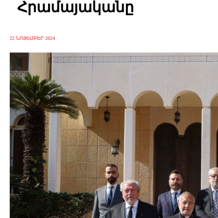
Հրամայականը
22 ՆՈՅԵՄԲԵՐ 2024