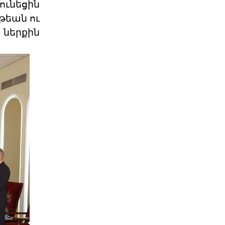
ունեցին
պետ
06 ՕԳՈՍՏՈՍ 2026
թեան ու
ներքին
Մի՞թե հայ ժողովուրդը
կշարունակի մնալ թ
Վարչապետ Նիկոլ Փաշինյանը
հատում է բոլոր կարմիր գծերը՝
անցնելով իր լիազորությու
04 ՕԳՈՍՏՈՍ 2026
Արցախի հարցը չի փակվել․
ՀՀ իշխանությու
Կորսիկայի խորհրդարանի
ընդունած որոշումը, որով
վերահաստատվում են
արցախահայությա
04 ՕԳՈՍՏՈՍ 2026
Պետք է լինել միասնական
պարտադրվող օրակ