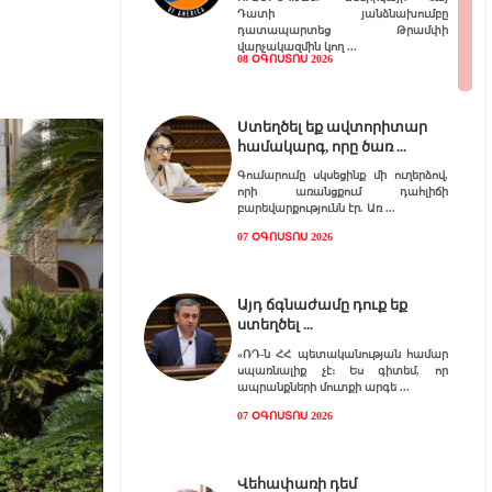
Դատի յանձնախումբը
դատապարտեց Թրամփի
վարչակազմին կող
08 ՕԳՈՍՏՈՍ 2026
Ստեղծել եք ավտորիտար
համակարգ, որը ծառ
Գումարումը սկսեցինք մի ուղերձով,
որի առանցքում դահլիճի
բարեվարքությունն էր. Առ
07 ՕԳՈՍՏՈՍ 2026
Այդ ճգնաժամը դուք եք
ստեղծել
«ՌԴ-ն ՀՀ պետականության համար
սպառնալիք չէ։ Ես գիտեմ, որ
ապրանքների մուտքի արգե
07 ՕԳՈՍՏՈՍ 2026
Վեհափառի դեմ