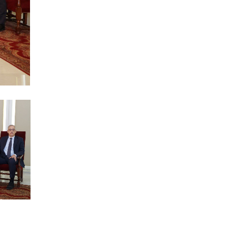
«Աշնանը Հայաստանի համար
սպասվում են ծանր
զարգացումներ»,- լրագրողների հետ
զրույ
04 ՕԳՈՍՏՈՍ 2026
Պաշտօնական
Յայտարարութիւն
Երուսաղէմի
Յայտարարութիւն Երուսաղէմի Հայ
Դատի Յանձնախումբը խստագոյնս
կը դատապարտէ Երու
04 ՕԳՈՍՏՈՍ 2026
ՀՅԴ Լիբանանի Հայ Դատի
Մարմինը Գնահատեց
Նիւ Եորքի համալսարանի լիաժամ ու
Պէյրութի ամերիկեան համալսարան
այցելու դասախօս,
04 ՕԳՈՍՏՈՍ 2026