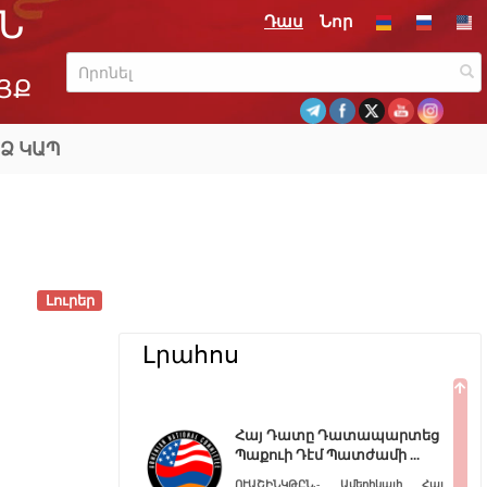
Ն
Դաս
Նոր
ՅՔ
Ձ ԿԱՊ
Լուրեր
Լրահոս
Հայ Դատը Դատապարտեց
Պաքուի Դէմ Պատժամի
ՈՒԱՇԻՆԿԹԸՆ.- Ամերիկայի Հայ