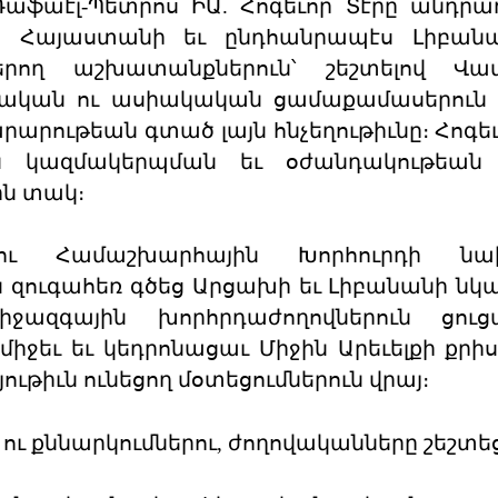
 Ռաֆաէլ-Պետրոս ԻԱ. Հոգեւոր Տէրը անդր
, Հայաստանի եւ ընդհանրապէս Լիբանա
բերող աշխատանքներուն՝ շեշտելով Վա
պական ու ասիակական ցամաքամասերուն 
րարութեան գտած լայն հնչեղութիւնը։ Հոգեւ
ն կազմակերպման եւ օժանդակութեան 
ին տակ։
րու Համաշխարհային Խորհուրդի ն
ն զուգահեռ գծեց Արցախի եւ Լիբանանի ն
իջազգային խորհրդաժողովներուն ցուց
իջեւ եւ կեդրոնացաւ Միջին Արեւելքի քրի
ւթիւն ունեցող մօտեցումներուն վրայ։
 ու քննարկումներու, ժողովականները շեշտեց