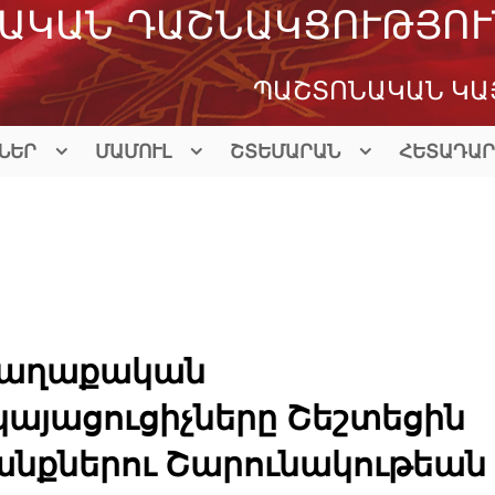
ԱԿԱՆ ԴԱՇՆԱԿՑՈՒԹՅՈՒ
ՊԱՇՏՈՆԱԿԱՆ ԿԱ
ՆԵՐ
ՄԱՄՈՒԼ
ՇՏԵՄԱՐԱՆ
ՀԵՏԱԴԱՐ
 Քաղաքական
կայացուցիչները Շեշտեցին
նքներու Շարունակութեան