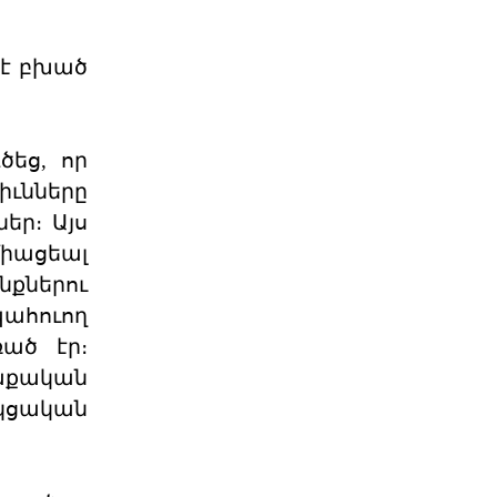
Հ.Յ.Դ. Բիւրոյի
Երիտասարդական
կէ բխած
Գրասենեակ
Հ.Յ.Դ. Բիւրոյի Երիտասարդական
Գրասենեակը կը յայտարարէ
«ԱՄԱՐԱՍ» ծրագրի կայացումը
ծեց, որ
06 ՕԳՈՍՏՈՍ 2026
իւնները
եր։ Այս
Դատող կողմի համար այս
միացեալ
դատավարությունը
քներու
Բաքվի վերաքննիչ դատարանում
ավարտվել է Արցախի ռազմական և
պահուող
քաղաքական ղեկավարությա
ած էր։
06 ՕԳՈՍՏՈՍ 2026
աքական
կցական
Ակնարկ. Երբ
իշխանութիւնն այլեւս
ընդդիմ
Այս յօդւածը փորձում է հասկանալ,