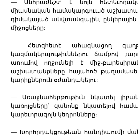
— Անհրաժեշտ է նոյն հետեւողակա
միասնական համակարգուած աշխատանքը
դիմակայած անվտանգային, ընկերային
միջոցները։
— Հետզհետէ ահագնացող գաղթ
կազմակերպութիւններու ճամբով շա
առումով ողջունելի է միջ-բարեսի
աշխատանքները հայահոծ թաղամասե
կարիքներուն օժանդակելու։
— Առաջնահերթութիւն նկատել լիբա
կառոյցները՝ զանոնք նկատելով համ
կարեւորագոյն կեդրոնները։
— Խորհրդակցութեան հանդիպումի ման