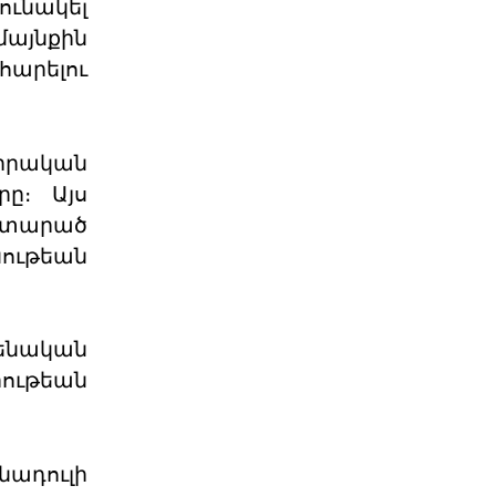
ւնակել
Քարտեզից այն կողմ.
Տիգրանաշենը և Հայաս
մայնքին
Հայաստանի և Ադրբեջանի միջև
հարելու
ընթացող սահմանազատման և
սահմանագծման գործընթացը վաղ
06 ՕԳՈՍՏՈՍ 2026
րական
Աշխարհաքաղաքական
ը։ Այս
պատրանքներ և իրականու
 տարած
ութեան
2026 թվականի հունիսի 7-ի
խորհրդարանական
ընտրությունները Հայաստանում
դարձան հեր
06 ՕԳՈՍՏՈՍ 2026
ենական
ութեան
Թուրքիայի
պանթյուրքական
քաղաքականությա
XXI դարում Թուրքիան զգալիորեն
նադուլի
ակտիվացրել է իր
քաղաքականությունը թյուրքախոս