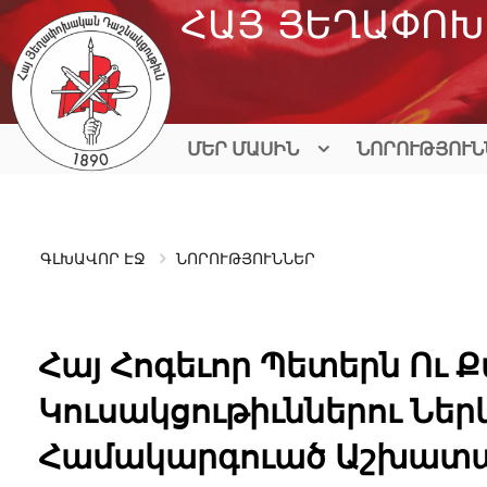
Skip
ՀԱՅ ՅԵՂԱՓՈԽ
to
content
ՄԵՐ ՄԱՍԻՆ
ՆՈՐՈՒԹՅՈՒՆ
ԳԼԽԱՎՈՐ ԷՋ
ՆՈՐՈՒԹՅՈՒՆՆԵՐ
Հայ Հոգեւոր Պետերն Ու
Կուսակցութիւններու Ներ
Համակարգուած Աշխատա