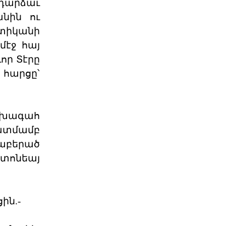
ադարձաւ
թէ ինչ է տեղի ունենում, երբ
իշխանութիւնը արտաք
նին ու
06 ՕԳՈՍՏՈՍ 2026
տիկանի
մէջ հայ
Շարունակե՞լ Գոյութիւն
որ Տէրը
Ունեցածը, Թէ՞ Ան
հարցը՝
Խորհրդարանական
ընտրութիւնները կը կատարուին
իշխանութեան փոփոխութիւնը
կարելի դար
06 ՕԳՈՍՏՈՍ 2026
ախագահ
կատմամբ
Էներգետիկ
աբերած
ինքնիշխանության
պատրանքը․ Հա
ստոնեայ
Ռուսաստանը կարող է վերանայել
կամ դադարեցնել Հայաստանի
նկատմամբ բնական գազի, նա
06 ՕԳՈՍՏՈՍ 2026
ին.-