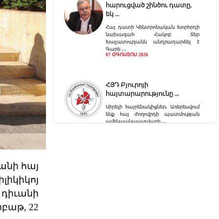
հարուցված շինծու դատը,
եկ
Հայ դատի Կենտրոնական Խորհրդի
նախագահ Հակոբ Տեր
Խաչատուրյանն անդրադարձել է
Գարե
07 ՕԳՈՍՏՈՍ 2026
ՀՅԴ Բյուրոյի
հայտարարությունը
Սիրելի հայրենակիցներ, Առերեսվում
ենք հայ ժողովրդի պատմության
ամենաանպատվաբե
07 ՕԳՈՍՏՈՍ 2026
Արտածման ճգնաժամը
անի հայ
լիկիկոյ
«Աշխարհագրութիւնը մեզ դրացիներ
դարձուց։ Պատմութիւնը՝
դիւանի
բարեկամներ։ Տնտեսութիւնը՝
բաթ, 22
07 ՕԳՈՍՏՈՍ 2026