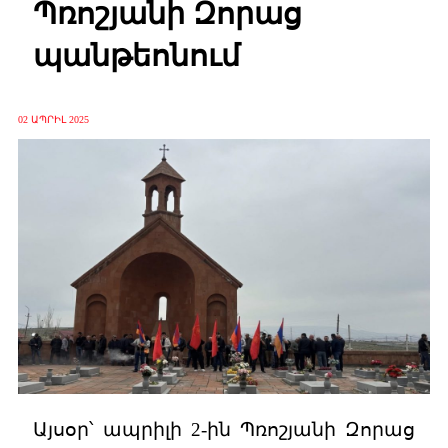
Պռոշյանի Զորաց
պանթեոնում
02 ԱՊՐԻԼ 2025
Այսօր՝ ապրիլի 2-ին Պռոշյանի Զորաց