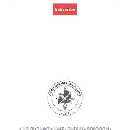
ՀԱՅ ՅԵՂԱՓՈԽԱԿԱՆ ԴԱՇՆԱԿՑՈՒԹՅՈՒՆ