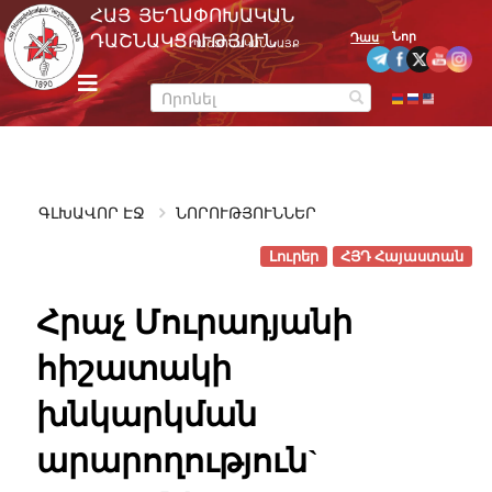
Skip
ՀԱՅ ՅԵՂԱՓՈԽԱԿԱՆ
to
Նոր
ԴԱՇՆԱԿՑՈՒԹՅՈՒՆ
Դաս
ՊԱՇՏՈՆԱԿԱՆ ԿԱՅՔ
content
m
e
n
u
ԳԼԽԱՎՈՐ ԷՋ
ՆՈՐՈՒԹՅՈՒՆՆԵՐ
Լուրեր
ՀՅԴ Հայաստան
Հրաչ Մուրադյանի
հիշատակի
խնկարկման
արարողություն`