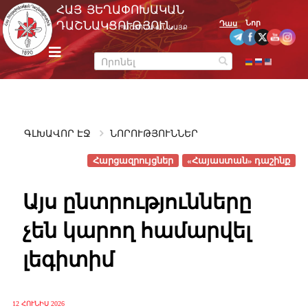
Skip
ՀԱՅ ՅԵՂԱՓՈԽԱԿԱՆ
to
Նոր
ԴԱՇՆԱԿՑՈՒԹՅՈՒՆ
Դաս
ՊԱՇՏՈՆԱԿԱՆ ԿԱՅՔ
content
m
e
n
u
ԳԼԽԱՎՈՐ ԷՋ
ՆՈՐՈՒԹՅՈՒՆՆԵՐ
Հարցազրույցներ
«Հայաստան» դաշինք
Այս ընտրությունները
չեն կարող համարվել
լեգիտիմ
12 ՀՈՒՆԻՍ 2026