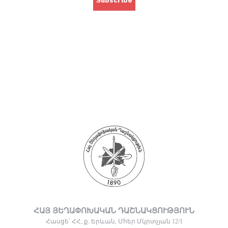
ՀԱՅ ՅԵՂԱՓՈԽԱԿԱՆ ԴԱՇՆԱԿՑՈՒԹՅՈՒՆ
Հասցե՝ ՀՀ, ք. Երևան, Մհեր Մկրտչյան 12/1