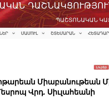
ԱԿԱՆ ԴԱՇՆԱԿՑՈՒԹՅՈՒ
ՊԱՇՏՈՆԱԿԱՆ ԿԱ
ՆԵՐ
ՄԱՄՈՒԼ
ՇՏԵՄԱՐԱՆ
ՀԵՏԱԴԱՐ
Լուրեր
խիթարեան Միաբանութեան Մ
Մեսրոպ Վրդ. Սիւլահեանի