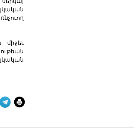
 ներկայ
06 ՕԳՈՍՏՈՍ 2026
յկական
ռնչուող
Աշխարհաքաղաքական
պատրանքներ և իրականու
 միջեւ
2026 թվականի հունիսի 7-ի
խորհրդարանական
ութեան
ընտրությունները Հայաստանում
դարձան հեր
այկական
06 ՕԳՈՍՏՈՍ 2026
Թուրքիայի
պանթյուրքական
քաղաքականությա
XXI դարում Թուրքիան զգալիորեն
ակտիվացրել է իր
քաղաքականությունը թյուրքախոս
պետ
06 ՕԳՈՍՏՈՍ 2026