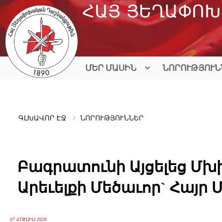
Skip
ՀԱՅ ՅԵՂԱՓՈԽ
to
content
ՄԵՐ ՄԱՍԻՆ
ՆՈՐՈՒԹՅՈՒՆ
ԳԼԽԱՎՈՐ ԷՋ
ՆՈՐՈՒԹՅՈՒՆՆԵՐ
Բագրատունի Այցելեց Մ
Արեւելքի Մեծաւոր` Հայր 
07 ՀՈՒԼԻՍ 2026