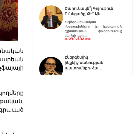
Շարունակե՞լ Գոյութիւն
Ունեցածը, Թէ՞ Ան
Խորհրդարանական
ընտրութիւնները կը կատարուին
իշխանութեան փոփոխութիւնը
կարելի դար
06 ՕԳՈՍՏՈՍ 2026
խանական
Էներգետիկ
արեան
ինքնիշխանության
քֆայայի
պատրանքը․ Հա
Ռուսաստանը կարող է վերանայել
կամ դադարեցնել Հայաստանի
նկատմամբ բնական գազի, նա
կողմերը
06 ՕԳՈՍՏՈՍ 2026
րթական,
ագրաւած
Քարտեզից այն կողմ.
Տիգրանաշենը և Հայաս
Հայաստանի և Ադրբեջանի միջև
ընթացող սահմանազատման և
սահմանագծման գործընթացը վաղ