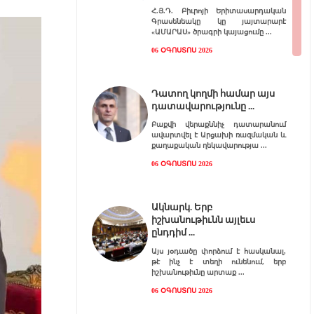
Հ.Յ.Դ. Բիւրոյի Երիտասարդական
Գրասենեակը կը յայտարարէ
«ԱՄԱՐԱՍ» ծրագրի կայացումը
06 ՕԳՈՍՏՈՍ 2026
Դատող կողմի համար այս
դատավարությունը
Բաքվի վերաքննիչ դատարանում
ավարտվել է Արցախի ռազմական և
քաղաքական ղեկավարությա
06 ՕԳՈՍՏՈՍ 2026
Ակնարկ. Երբ
իշխանութիւնն այլեւս
ընդդիմ
Այս յօդւածը փորձում է հասկանալ,
թէ ինչ է տեղի ունենում, երբ
իշխանութիւնը արտաք
06 ՕԳՈՍՏՈՍ 2026