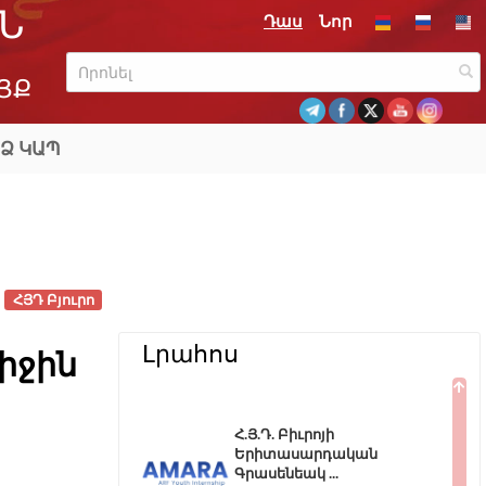
Ն
Դաս
Նոր
ՅՔ
Ձ ԿԱՊ
ՀՅԴ Բյուրո
Լրահոս
իջին
Հ.Յ.Դ. Բիւրոյի
Երիտասարդական
Գրասենեակ