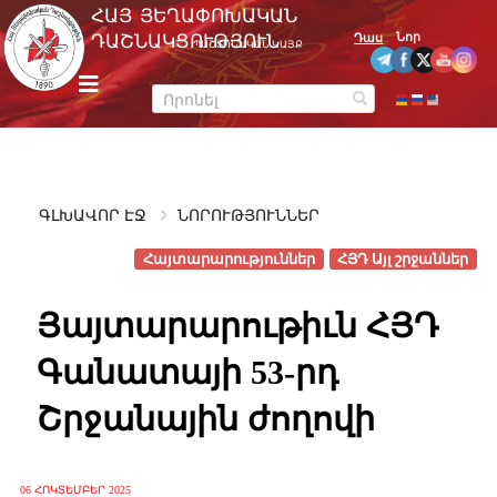
Skip
ՀԱՅ ՅԵՂԱՓՈԽԱԿԱՆ
to
Նոր
ԴԱՇՆԱԿՑՈՒԹՅՈՒՆ
Դաս
ՊԱՇՏՈՆԱԿԱՆ ԿԱՅՔ
content
m
e
n
u
ԳԼԽԱՎՈՐ ԷՋ
ՆՈՐՈՒԹՅՈՒՆՆԵՐ
Հայտարարություններ
ՀՅԴ Այլ շրջաններ
Յայտարարութիւն ՀՅԴ
Գանատայի 53-րդ
Շրջանային ժողովի
06 ՀՈԿՏԵՄԲԵՐ 2025