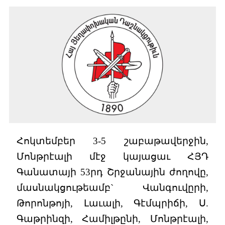
Հոկտեմբեր 3-5 շաբաթավերջին,
Մոնթրէալի մէջ կայացաւ ՀՅԴ
Գանատայի 53րդ Շրջանային ժողովը,
մասնակցութեամբ` Վանգուվըրի,
Թորոնթոյի, Լաւալի, Գէմպրիճի, Ս.
Գաթրինզի, Համիլթընի, Մոնթրէալի,