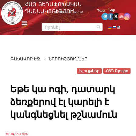
Skip
ՀԱՅ ՅԵՂԱՓՈԽԱԿԱՆ
to
Նոր
ԴԱՇՆԱԿՑՈՒԹՅՈՒՆ
Դաս
ՊԱՇՏՈՆԱԿԱՆ ԿԱՅՔ
content
m
e
n
u
ԳԼԽԱՎՈՐ ԷՋ
ՆՈՐՈՒԹՅՈՒՆՆԵՐ
Ելույթներ
ՀՅԴ Բյուրո
Եթե կա ոգի, դատարկ
ձեռքերով էլ կարելի է
կանգնեցնել թշնամուն
28 ՄԱՅԻՍ 2026