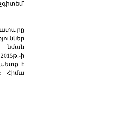
չգիտեմ՝
06 ՕԳՈՍՏՈՍ 2026
Աշխարհաքաղաքական
կատարը
պատրանքներ և իրականու
յուններ
է նման
2026 թվականի հունիսի 7-ի
խորհրդարանական
15թ.-ի
ընտրությունները Հայաստանում
դարձան հեր
 պետք է
06 ՕԳՈՍՏՈՍ 2026
: Հիմա
Թուրքիայի
պանթյուրքական
քաղաքականությա
XXI դարում Թուրքիան զգալիորեն
ակտիվացրել է իր
քաղաքականությունը թյուրքախոս
պետ
06 ՕԳՈՍՏՈՍ 2026