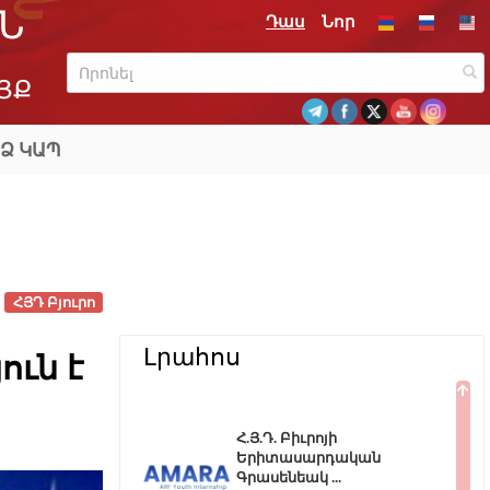
Ն
Դաս
Նոր
ՅՔ
Ձ ԿԱՊ
ՀՅԴ Բյուրո
Լրահոս
ուն է
Հ.Յ.Դ. Բիւրոյի
Երիտասարդական
Գրասենեակ