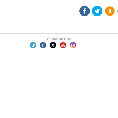
ՀԵՏԵՎԵՔ ՄԵԶ