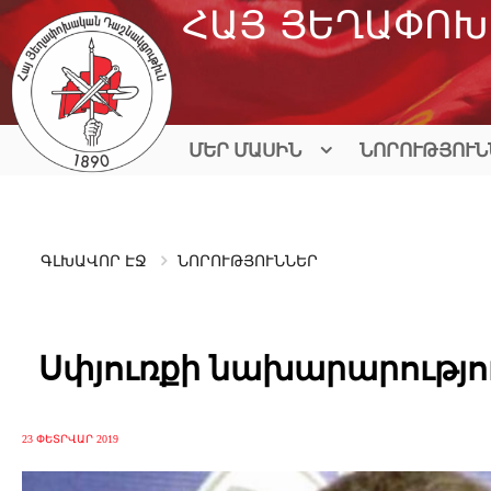
Skip
ՀԱՅ ՅԵՂԱՓՈԽ
to
content
ՄԵՐ ՄԱՍԻՆ
ՆՈՐՈՒԹՅՈՒՆ
ԳԼԽԱՎՈՐ ԷՋ
ՆՈՐՈՒԹՅՈՒՆՆԵՐ
Սփյուռքի նախարարությու
23 ՓԵՏՐՎԱՐ 2019