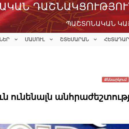
ԱԿԱՆ ԴԱՇՆԱԿՑՈՒԹՅՈՒ
ՊԱՇՏՈՆԱԿԱՆ ԿԱ
ՆԵՐ
ՄԱՄՈՒԼ
ՇՏԵՄԱՐԱՆ
ՀԵՏԱԴԱՐ
Քննարկում
ն ունենալն անհրաժեշտությ