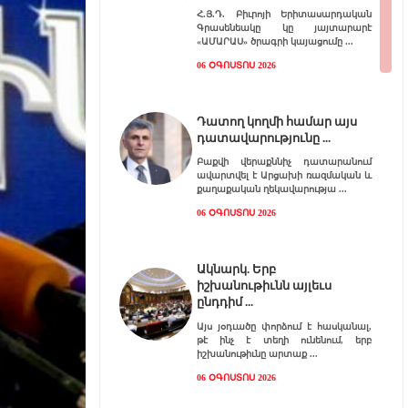
Հ.Յ.Դ. Բիւրոյի Երիտասարդական
Գրասենեակը կը յայտարարէ
«ԱՄԱՐԱՍ» ծրագրի կայացումը
06 ՕԳՈՍՏՈՍ 2026
Դատող կողմի համար այս
դատավարությունը
Բաքվի վերաքննիչ դատարանում
ավարտվել է Արցախի ռազմական և
քաղաքական ղեկավարությա
06 ՕԳՈՍՏՈՍ 2026
Ակնարկ. Երբ
իշխանութիւնն այլեւս
ընդդիմ
Այս յօդւածը փորձում է հասկանալ,
թէ ինչ է տեղի ունենում, երբ
իշխանութիւնը արտաք
06 ՕԳՈՍՏՈՍ 2026