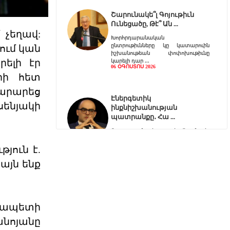
Շարունակե՞լ Գոյութիւն
Ունեցածը, Թէ՞ Ան
 չեղավ:
Խորհրդարանական
ընտրութիւնները կը կատարուին
քում կան
իշխանութեան փոփոխութիւնը
րելի էր
կարելի դար
06 ՕԳՈՍՏՈՍ 2026
երի հետ
տարարեց
Էներգետիկ
սենյակի
ինքնիշխանության
պատրանքը․ Հա
Ռուսաստանը կարող է վերանայել
կամ դադարեցնել Հայաստանի
նկատմամբ բնական գազի, նա
յուն է.
06 ՕԳՈՍՏՈՍ 2026
այն ենք
Քարտեզից այն կողմ.
Տիգրանաշենը և Հայաս
չապետի
Հայաստանի և Ադրբեջանի միջև
նոյանը
ընթացող սահմանազատման և
սահմանագծման գործընթացը վաղ