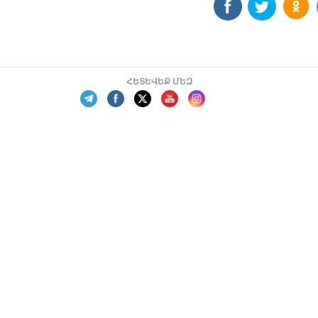
ՀԵՏԵՎԵՔ ՄԵԶ