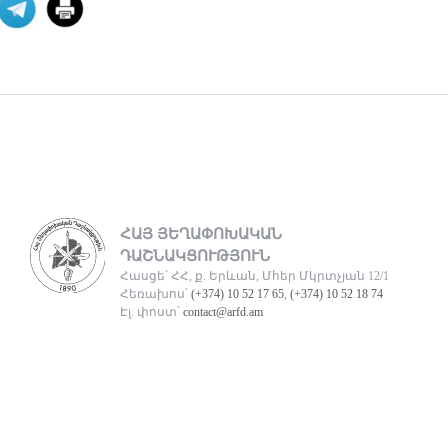
06 ՕԳՈՍՏՈՍ 2026
Դատող կողմի համար այս
դատավարությունը
Բաքվի վերաքննիչ դատարանում
ավարտվել է Արցախի ռազմական և
քաղաքական ղեկավարությա
06 ՕԳՈՍՏՈՍ 2026
Ակնարկ. Երբ
ՀԱՅ ՅԵՂԱՓՈԽԱԿԱՆ
իշխանութիւնն այլեւս
ԴԱՇՆԱԿՑՈՒԹՅՈՒՆ
ընդդիմ
Հասցե՝ ՀՀ, ք. Երևան, Մհեր Մկրտչյան 12/1
Հեռախոս՝
(+374) 10 52 17 65
,
(+374) 10 52 18 74
Այս յօդւածը փորձում է հասկանալ,
Էլ. փոստ՝
contact@arfd.am
թէ ինչ է տեղի ունենում, երբ
իշխանութիւնը արտաք
06 ՕԳՈՍՏՈՍ 2026
Շարունակե՞լ Գոյութիւն
Ունեցածը, Թէ՞ Ան