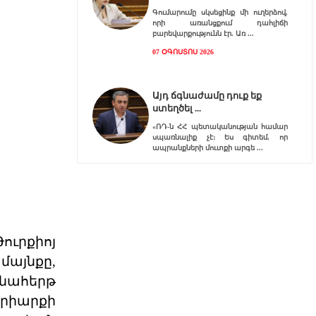
Գումարումը սկսեցինք մի ուղերձով,
որի առանցքում դահլիճի
բարեվարքությունն էր. Առ
07 ՕԳՈՍՏՈՍ 2026
Այդ ճգնաժամը դուք եք
ստեղծել
«ՌԴ-ն ՀՀ պետականության համար
սպառնալիք չէ։ Ես գիտեմ, որ
ապրանքների մուտքի արգե
07 ՕԳՈՍՏՈՍ 2026
Վեհափառի դեմ
հարուցված շինծու դատը,
եկ
ւրքիոյ
Հայ դատի Կենտրոնական Խորհրդի
մայնքը,
նախագահ Հակոբ Տեր
Խաչատուրյանն անդրադարձել է
նահերթ
Գարե
07 ՕԳՈՍՏՈՍ 2026
րիարքի