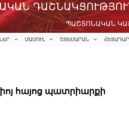
ԱԿԱՆ ԴԱՇՆԱԿՑՈՒԹՅՈՒ
ՊԱՇՏՈՆԱԿԱՆ ԿԱ
ՆԵՐ
ՄԱՄՈՒԼ
ՇՏԵՄԱՐԱՆ
ՀԵՏԱԴԱՐ
քիոյ հայոց պատրիարքի