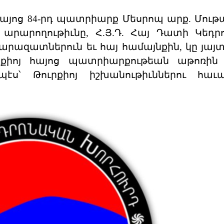
հայոց 84-րդ պատրիարք Մեսրոպ արք. Մու
ն արարողութիւնը, Հ.Յ.Դ. Հայ Դատի Կեդ
արազատներուն եւ հայ համայնքին, կը յայ
ւրքիոյ հայոց պատրիարքութեան աթոռին
պէս՝ Թուրքիոյ իշխանութիւններու հաւ