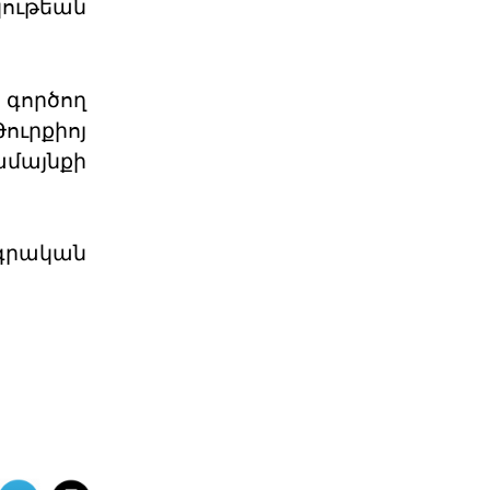
կութեան
ՀՅԴ Բյուրոյի
հայտարարությունը
Սիրելի հայրենակիցներ, Առերեսվում
 գործող
ենք հայ ժողովրդի պատմության
ամենաանպատվաբե
ուրքիոյ
07 ՕԳՈՍՏՈՍ 2026
ամայնքի
Արտածման ճգնաժամը
«Աշխարհագրութիւնը մեզ դրացիներ
ագրական
դարձուց։ Պատմութիւնը՝
բարեկամներ։ Տնտեսութիւնը՝
07 ՕԳՈՍՏՈՍ 2026
Հ.Յ.Դ. Բիւրոյի
Երիտասարդական
Գրասենեակ
Հ.Յ.Դ. Բիւրոյի Երիտասարդական
Գրասենեակը կը յայտարարէ
«ԱՄԱՐԱՍ» ծրագրի կայացումը