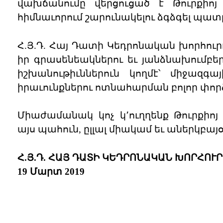
վախճանումը վերցուցած է Թուրքիոյ 
հիմնաւորում շարունակելու ձգձգել պատ
Հ.Յ.Դ. Հայ Դատի Կեդրոնական խորհուրդ
իր գրասենեակներու եւ յանձնախումբեր
իշխանութիւններուն կողմէ՝ միջազգա
իրաւունքներու ոտնահարման բոլոր փոր
Միաժամանակ կոչ կ՚ուղղենք Թուրքիո
այս պահուն, ըլլալ միակամ եւ աներկբա
Հ.Յ.Դ. ՀԱՅ ԴԱՏԻ ԿԵԴՐՈՆԱԿԱՆ ԽՈՐՀՈՒ
19 Մարտ 2019