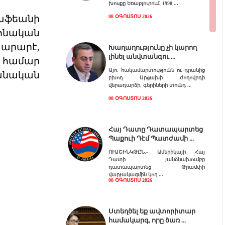
խոսքը Եռաբլուրում. 1990
թաֆեանի
08 ՕԳՈՍՏՈՍ 2026
րոնական
տարարէ,
Խաղաղությունը չի կարող
լինել անվտանգու
 համար
Այո, հակամարտությունն ու դրանից
անական
բխող Արցախի ժողովրդի
վերադարձի, գերիների տունդ
08 ՕԳՈՍՏՈՍ 2026
Հայ Դատը Դատապարտեց
Պաքուի Դէմ Պատժամի
ՈՒԱՇԻՆԿԹԸՆ.- Ամերիկայի Հայ
Դատի յանձնախումբը
դատապարտեց Թրամփի
վարչակազմին կող
08 ՕԳՈՍՏՈՍ 2026
Ստեղծել եք ավտորիտար
համակարգ, որը ծառ