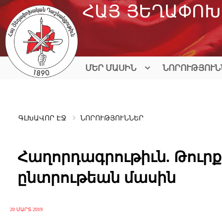
Skip
ՀԱՅ ՅԵՂԱՓՈԽ
to
content
ՄԵՐ ՄԱՍԻՆ
ՆՈՐՈՒԹՅՈՒՆ
ԳԼԽԱՎՈՐ ԷՋ
ՆՈՐՈՒԹՅՈՒՆՆԵՐ
Հաղորդագրութիւն. Թուր
ընտրութեան մասին
20 ՄԱՐՏ 2019