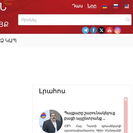
Ն
Դաս
Նոր
ՅՔ
Ձ ԿԱՊ
Լրահոս
Պայքարը շարունակելուց
բացի այլընտրանք
ՀՅԴ Հայ Դատի գրասենյակի
պատասխանատու Կիրո Մանոյանի