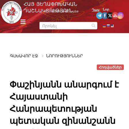
Skip
ՀԱՅ ՅԵՂԱՓՈԽԱԿԱՆ
to
Նոր
ԴԱՇՆԱԿՑՈՒԹՅՈՒՆ
Դաս
ՊԱՇՏՈՆԱԿԱՆ ԿԱՅՔ
content
m
e
n
u
ԳԼԽԱՎՈՐ ԷՋ
ՆՈՐՈՒԹՅՈՒՆՆԵՐ
Հոդվածներ
Փաշինյանն անարգում է
Հայաստանի
Հանրապետության
պետական զինանշանն