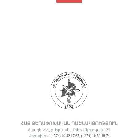
ՀԱՅ ՅԵՂԱՓՈԽԱԿԱՆ ԴԱՇՆԱԿՑՈՒԹՅՈՒՆ
Հասցե՝ ՀՀ, ք. Երևան, Մհեր Մկրտչյան 12/1
Հեռախոս՝
(+374) 10 52 17 65
,
(+374) 10 52 18 74