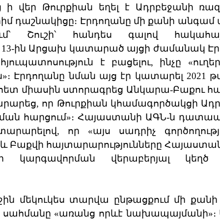
 ի վեր Թուրքիան եղել է Ադրբեջանի ռա
դաշնակիցը։ Էրդողանը մի քանի անգամ այ
մ՝ Շուշի՝ հանդես գալով հակահա
սի 13-ին Արցախ կատարած այցի ժամանակ Է
յուպատոսություն է բացելու, ինչը «ուղեր
 Էրդողանը նման այց էր կատարել 2021 
իևի հետ միասին ստորագրեց Անկարա-Բաքու 
տարարեց, որ Թուրքիան կհամագործակցի Ադ
նման հարցում»։ Հայաստանի ԱԳՆ-ն դատ
տարարելով, որ «այս սադրիչ գործողությ
ի և Բաքվի հայտարարությունները Հայաստան
երի կարգավորման վերաբերյալ կեղ
րջին մեկուկես տարվա ընթացքում մի քան
ուր սահմանը «առանց որևէ նախապայմանի»։