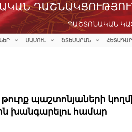
ԱԿԱՆ ԴԱՇՆԱԿՑՈՒԹՅՈՒ
ՊԱՇՏՈՆԱԿԱՆ ԿԱ
ՆԵՐ
ՄԱՄՈՒԼ
ՇՏԵՄԱՐԱՆ
ՀԵՏԱԴԱՐ
 թուրք պաշտոնյաների կողմ
քին խանգարելու համար