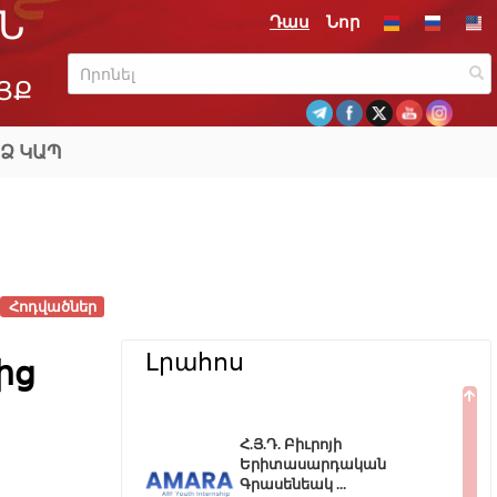
Ն
Դաս
Նոր
ՅՔ
Ձ ԿԱՊ
Հոդվածներ
Լրահոս
ից
Հ.Յ.Դ. Բիւրոյի
Երիտասարդական
Գրասենեակ