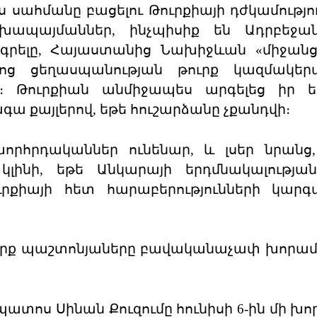
ս սահմանը բացելու Թուրքիայի դժկամությու
խապայմաններ, ինչպիսիք են Ադրբեջա
րելը, Հայաստանից Նախիջևան «միջանցք
ց ցեղասպանության թուրք կազմակերպ
ը։ Թուրքիան անմիջապես արգելեց իր ե
ա քայլերով, եթե հուշարձանը չքանդվի։
որհրդականներ ունենար, և լսեր նրանց
լինի, եթե Անկարայի երդմնակալության
րքիայի հետ հարաբերությունների կարգ
թուրք պաշտոնյաները բավականաչափ խորամ
ւպատոս Սինան Քուզումը հունիսի 6-ին մի խ