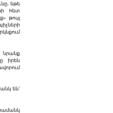
Մի՞թե հայ ժողովուրդը
նը, եթե
կշարունակի մնալ թ
նի հետ
Վարչապետ Նիկոլ Փաշինյանը
հատում է բոլոր կարմիր գծերը՝
» թույլ
անցնելով իր լիազորությու
իչների
04 ՕԳՈՍՏՈՍ 2026
րկնքում
Արցախի հարցը չի փակվել․
ՀՀ իշխանությու
, նրանք
Կորսիկայի խորհրդարանի
ընդունած որոշումը, որով
ը իրեն
վերահաստատվում են
արցախահայությա
ավորում
04 ՕԳՈՍՏՈՍ 2026
Պետք է լինել միասնական
պարտադրվող օրակ
անկ են՝
«Աշնանը Հայաստանի համար
սպասվում են ծանր
զարգացումներ»,- լրագրողների հետ
զրույ
04 ՕԳՈՍՏՈՍ 2026
որամանկ