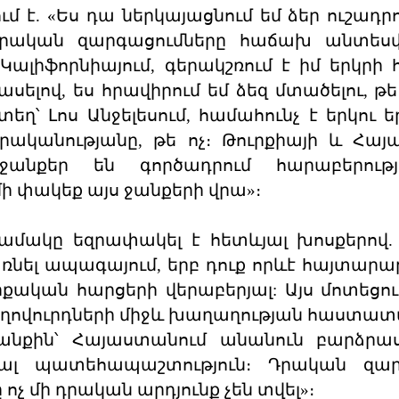
 է. «Ես դա ներկայացնում եմ ձեր ուշադրո
դրական զարգացումները հաճախ անտեսվո
 Կալիֆորնիայում, գերակշռում է իմ երկրի
սելով, ես հրավիրում եմ ձեզ մտածելու, թե
տեղ՝ Լոս Անջելեսում, համահունչ է երկու 
իրականությանը, թե ոչ։ Թուրքիայի և Հա
անքեր են գործադրում հարաբերությո
մի փակեք այս ջանքերի վրա»։
նամակը եզրափակել է հետևյալ խոսքերով.
ռնել ապագայում, երբ դուք որևէ հայտարար
ւրքական հարցերի վերաբերյալ: Այս մոտեցո
ժողովուրդների միջև խաղաղության հաստատ
նքին՝ Հայաստանում անանուն բարձրա
ալ պատեհապաշտություն։ Դրական զար
չ մի դրական արդյունք չեն տվել»։