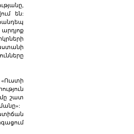
ւթյանը,
Դաշնակցութիւնը ջերմօրէն կը
շնորհաւորէ Ձեզ, ինչպէս նաեւ
ւմ են:
Քորսիքա
04 ՕԳՈՍՏՈՍ 2026
 հանդեպ
 արդյոք
«Մարիոթ»-ը Ջնջեց Դէպի
երկրների
Արցախ Զբօսաշրջայ
յաստանի
ՈՒԱՇԻՆԿԹԸՆ. – «Մարիոթ Պոնվոյ»-ը
դադրեցուցած է դէպի Արցախի
ւնները
գրաւեալ հողերը կազմա
04 ՕԳՈՍՏՈՍ 2026
 «Ուստի
«Դրօշակ»-ի Առաջնորդող.
ություն
Պատասխանատվությ
ւմը շատ
Ընտրությունները, իրենց բուն
նպատակին զու- գահեռ, լուծում են
մանը»:
դրանից բխող մեկ կա
ստիճան
04 ՕԳՈՍՏՈՍ 2026
գացում
Համա-Հ.Մ.Ը.Մ.ական 13-րդ