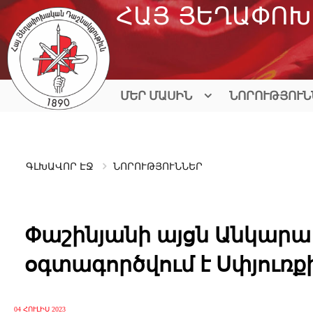
Skip
ՀԱՅ ՅԵՂԱՓՈԽ
to
content
ՄԵՐ ՄԱՍԻՆ
ՆՈՐՈՒԹՅՈՒՆ
ԳԼԽԱՎՈՐ ԷՋ
ՆՈՐՈՒԹՅՈՒՆՆԵՐ
Փաշինյանի այցն Անկարա
օգտագործվում է Սփյուռ
04 ՀՈՒԼԻՍ 2023