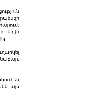
բանակումը աւար
«Արարատի համար՝ կանգուն»
ւթյուն
մնալու հաստատակամութեամբ եւ
չորս տարի ետք կրկին հանդի
որպեսզի
03 ՕԳՈՍՏՈՍ 2026
արում։
ի լեզվի
ից:
Լույս է տեսել ՀՅԴ
պաշտոնաթերթ «Դրօշակ»
ւղարկել
Ընթերցողին է ներկայացվել
«Դրօշակի» 2026 թ. 7-րդ համարը:
անաբար,
Թերթի հուլիսյան համարը
03 ՕԳՈՍՏՈՍ 2026
նում են
Ամենայն Հայոց
անն այս
Կաթողիկոսը ընդունեց «Ուժ
Օգոստոսի 2-ին Ն․Ս․Օ․Տ․Տ Գարեգին
Երկրորդ Ծայրագույն Պատրիարք և
Ամենայն Հայոց Կա