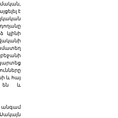
զմական,
06 ՕԳՈՍՏՈՍ 2026
ցելել է
յկական
Աշխարհաքաղաքական
րդողանը
պատրանքներ և իրականու
ձ կլինի
թվականի
2026 թվականի հունիսի 7-ի
խորհրդարանական
համատեղ
ընտրությունները Հայաստանում
դարձան հեր
րբեջանի
06 ՕԳՈՍՏՈՍ 2026
ապարտեց
ունները
Թուրքիայի
պանթյուրքական
ի և հայ
քաղաքականությա
ծ են և
XXI դարում Թուրքիան զգալիորեն
ակտիվացրել է իր
քաղաքականությունը թյուրքախոս
պետ
06 ՕԳՈՍՏՈՍ 2026
ի անգամ
 Սակայն