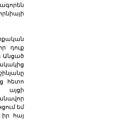
ագորեն
Պաշտօնական
որնիայի
Յայտարարութիւն
Երուսաղէմի
Յայտարարութիւն Երուսաղէմի Հայ
Դատի Յանձնախումբը խստագոյնս
ւրքական
կը դատապարտէ Երու
որ դուք
04 ՕԳՈՍՏՈՍ 2026
։ Անցած
ակակից
ՀՅԴ Լիբանանի Հայ Դատի
շինյանը
Մարմինը Գնահատեց
ւց հետո
Նիւ Եորքի համալսարանի լիաժամ ու
Պէյրութի ամերիկեան համալսարան
ծ այցի
այցելու դասախօս,
շանավոր
04 ՕԳՈՍՏՈՍ 2026
ցում եմ
 իր հայ
Շնորհաւորական ու
երախտագիտութեան
նամակ
Հայ Յեղափոխական