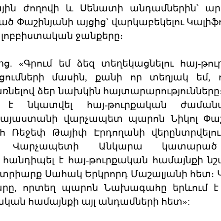
յին ժողովի և Սենատի անդամներին՝ ար
ած Փաշինյանի այցից՝ վարկաբեկելու Կալիֆ
 լոբբիստական ջանքերը։
 «Գրում եմ ձեզ տեղեկացնելու հայ-թո
ումների մասին, քանի որ տեղյակ եմ, 
առնելով ձեր նախկին հայտարարությունները
է նկատվել հայ-թուրքական ժաման
ին Հայաստանի վարչապետ պարոն Նիկոլ Փա
հ Ռեջեփ Թայիփ Էրդողանի վերընտրվելո
անը։ Վարչապետի Անկարա կատարա
անդիպել է հայ-թուրքական համայնքի ն
ատրիարք Սահակ Երկրորդ Մաշալյանի հետ։ Կ
արը, որտեղ պարոն Նախագահը երևում է
ական համայնքի այլ անդամների հետ»: