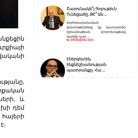
Շարունակե՞լ Գոյութիւն
Ունեցածը, Թէ՞ Ան
Խորհրդարանական
ընտրութիւնները կը կատարուին
իշխանութեան փոփոխութիւնը
կարելի դար
անքեցին
06 ՕԳՈՍՏՈՍ 2026
ւրքիայի
վականի
Էներգետիկ
ինքնիշխանության
պատրանքը․ Հա
Ռուսաստանը կարող է վերանայել
թյանը,
կամ դադարեցնել Հայաստանի
նկատմամբ բնական գազի, նա
րքական
06 ՕԳՈՍՏՈՍ 2026
երի, և
ախի դեմ
Քարտեզից այն կողմ.
 հայերի
Տիգրանաշենը և Հայաս
է։
Հայաստանի և Ադրբեջանի միջև
ընթացող սահմանազատման և
սահմանագծման գործընթացը վաղ