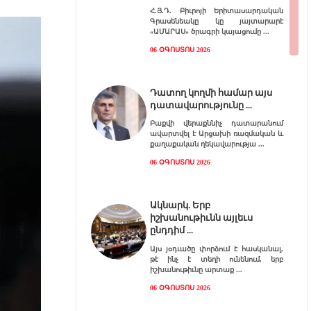
Հ.Յ.Դ. Բիւրոյի Երիտասարդական
Գրասենեակը կը յայտարարէ
«ԱՄԱՐԱՍ» ծրագրի կայացումը
06 ՕԳՈՍՏՈՍ 2026
Դատող կողմի համար այս
դատավարությունը
Բաքվի վերաքննիչ դատարանում
ավարտվել է Արցախի ռազմական և
քաղաքական ղեկավարությա
06 ՕԳՈՍՏՈՍ 2026
Ակնարկ. Երբ
իշխանութիւնն այլեւս
ընդդիմ
Այս յօդւածը փորձում է հասկանալ,
թէ ինչ է տեղի ունենում, երբ
իշխանութիւնը արտաք
06 ՕԳՈՍՏՈՍ 2026