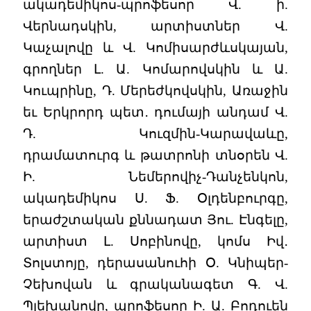
ակադեմիկոս-պրոֆեսոր Վ. ի.
Վերնադսկին, արտիստներ Վ.
Կաչալովը և Վ. Կոմիսարժևսկայան,
գրողներ Լ. Ա. Կոմարովսկին և Ա.
Կուպրինը, Դ. Մերեժկովսկին, Առաջին
եւ Երկրորդ պետ․ դումայի անդամ Վ.
Դ. Կուզմին-Կարավաևը,
դրամատուրգ և թատրոնի տնօրեն Վ.
Ի. Նեմերովիչ-Դանչենկոն,
ակադեմիկոս Ս. Ֆ. Օլդենբուրգը,
երաժշտական քննադատ Յու. Էնգելը,
արտիստ Լ. Սոբինովը, կոմս Իվ․
Տոլստոյը, դերասանուհի Օ. Կնիպեր-
Չեխովան և գրականագետ Գ. Վ.
Պլեխանովը, պրոֆեսոր Ի. Ա. Բոդուեն