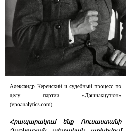
Александр Керенский и судебный процесс по
делу партии «Дашнакцутюн»
(vpoanalytics.com)
Հրապարակում ենք Ռուսաստանի
Դաշնության պետական արխիվում