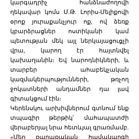
կարգադրիչ հանձնաժողովի
ղեկավար կոմս Մ.Թ. Լորիս-Մելիքովի
օրոք յուրաքանչյուր ոք, ով ձեռք
կբարձրացներ ոստիկանի կամ
պետության մեկ այլ ներկայացուցչի
վրա, կարող էր հայտնվել
կախաղանին։ Եվ նարոդնիկների, և
տարբեր ահաբեկչական
կազմակերպությունների, թռչող
ջոկատների անդամներ դա լավ
գիտակցում էին։
Կերենսկու արխիվներում գտնում ենք
տպագիր թերթիկ՝ մահապատժի
վերաբերյալ նրա հետևյալ գրառմամբ.
«Մեր քաղաքական համակարգի