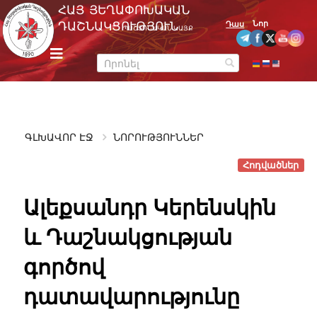
Skip
ՀԱՅ ՅԵՂԱՓՈԽԱԿԱՆ
to
Նոր
ԴԱՇՆԱԿՑՈՒԹՅՈՒՆ
Դաս
ՊԱՇՏՈՆԱԿԱՆ ԿԱՅՔ
content
m
e
n
u
ԳԼԽԱՎՈՐ ԷՋ
ՆՈՐՈՒԹՅՈՒՆՆԵՐ
Հոդվածներ
Ալեքսանդր Կերենսկին
և Դաշնակցության
գործով
դատավարությունը