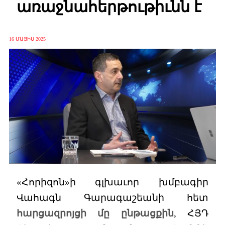
առաջնահերթութիւնն է
16 ՄԱՅԻՍ 2025
«Հորիզոն»ի գլխաւոր խմբագիր
Վահագն Գարագաշեանի հետ
հարցազրոյցի մը ընթացքին
, ՀՅԴ