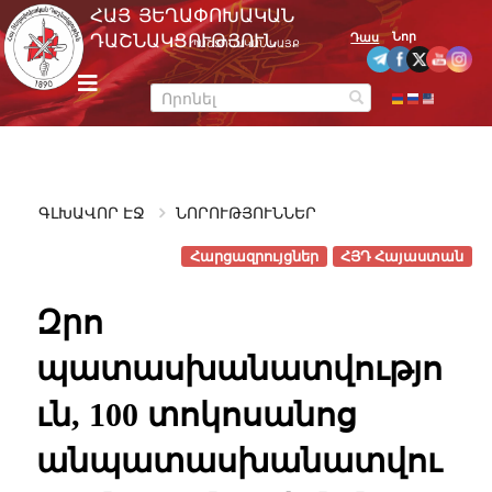
Skip
ՀԱՅ ՅԵՂԱՓՈԽԱԿԱՆ
to
Նոր
ԴԱՇՆԱԿՑՈՒԹՅՈՒՆ
Դաս
ՊԱՇՏՈՆԱԿԱՆ ԿԱՅՔ
content
m
e
n
u
ԳԼԽԱՎՈՐ ԷՋ
ՆՈՐՈՒԹՅՈՒՆՆԵՐ
Հարցազրույցներ
ՀՅԴ Հայաստան
Զրո
պատասխանատվությո
ւն, 100 տոկոսանոց
անպատասխանատվու