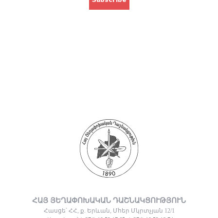
ՀԱՅ ՅԵՂԱՓՈԽԱԿԱՆ ԴԱՇՆԱԿՑՈՒԹՅՈՒՆ
Հասցե՝ ՀՀ, ք. Երևան, Մհեր Մկրտչյան 12/1