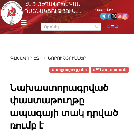
Skip
ՀԱՅ ՅԵՂԱՓՈԽԱԿԱՆ
to
Նոր
ԴԱՇՆԱԿՑՈՒԹՅՈՒՆ
Դաս
ՊԱՇՏՈՆԱԿԱՆ ԿԱՅՔ
content
m
e
n
u
ԳԼԽԱՎՈՐ ԷՋ
ՆՈՐՈՒԹՅՈՒՆՆԵՐ
Հարցազրույցներ
ՀՅԴ Հայաստան
Նախաստորագրված
փաստաթուղթը
ապագայի տակ դրված
ռումբ է