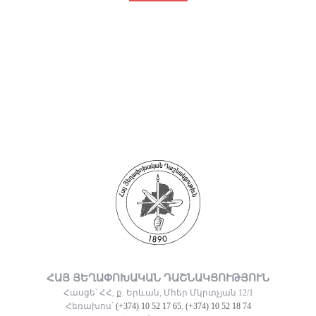
ՀԱՅ ՅԵՂԱՓՈԽԱԿԱՆ ԴԱՇՆԱԿՑՈՒԹՅՈՒՆ
Հասցե՝ ՀՀ, ք. Երևան, Մհեր Մկրտչյան 12/1
Հեռախոս՝
(+374) 10 52 17 65
,
(+374) 10 52 18 74