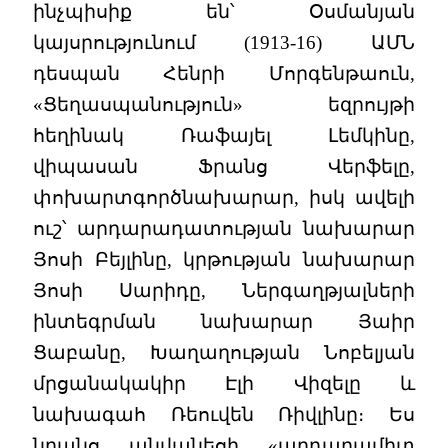
ինչպիսիք են՝ Օսմանյան
կայսրությունում (1913-16) ԱՄՆ
դեսպան Հենրի Մորգենթաուն,
«Ցեղասպանություն» եզրույթի
հեղինակ Ռաֆայել Լեմկինը,
վիպասան Ֆրանց Վերֆելը,
փոխարտգործնախարար, իսկ ավելի
ուշ՝ արդարադատության նախարար
Յոսի Բեյլինը, կրթության նախարար
Յոսի Սարիդը, Ներգաղթյալների
ինտեգրման նախարար Յաիր
Ցաբանը, Խաղաղության Նոբելյան
մրցանակակիր Էլի Վիզելը և
նախագահ Ռեուվեն Ռիվլինը։ Ես
նրանց անվանեցի «արդարամիտ