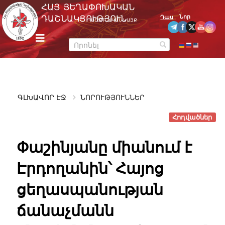
Skip
ՀԱՅ ՅԵՂԱՓՈԽԱԿԱՆ
to
Նոր
ԴԱՇՆԱԿՑՈՒԹՅՈՒՆ
Դաս
ՊԱՇՏՈՆԱԿԱՆ ԿԱՅՔ
content
m
e
n
u
ԳԼԽԱՎՈՐ ԷՋ
ՆՈՐՈՒԹՅՈՒՆՆԵՐ
Հոդվածներ
Փաշինյանը միանում է
Էրդողանին՝ Հայոց
ցեղասպանության
ճանաչմանն