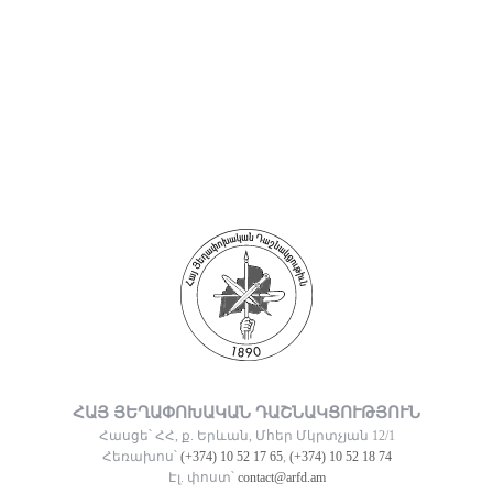
ՀԱՅ ՅԵՂԱՓՈԽԱԿԱՆ ԴԱՇՆԱԿՑՈՒԹՅՈՒՆ
Հասցե՝ ՀՀ, ք. Երևան, Մհեր Մկրտչյան 12/1
Հեռախոս՝
(+374) 10 52 17 65
,
(+374) 10 52 18 74
Էլ. փոստ՝
contact@arfd.am