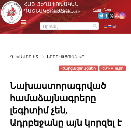
Skip
ՀԱՅ ՅԵՂԱՓՈԽԱԿԱՆ
to
Նոր
ԴԱՇՆԱԿՑՈՒԹՅՈՒՆ
Դաս
ՊԱՇՏՈՆԱԿԱՆ ԿԱՅՔ
content
m
e
n
u
ԳԼԽԱՎՈՐ ԷՋ
ՆՈՐՈՒԹՅՈՒՆՆԵՐ
Հարցազրույցներ
ՀՅԴ Բյուրո
Նախաստորագրված
համաձայնագրերը
լեգիտիմ չեն,
Ադրբեջանը այն կորզել է