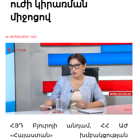
ուժի կիրառման
միջոցով
06 ՍԵՊՏԵՄԲԵՐ 2025
ՀՅԴ Բյուրոյի անդամ, ՀՀ ԱԺ
«Հայաստան» խմբակցության