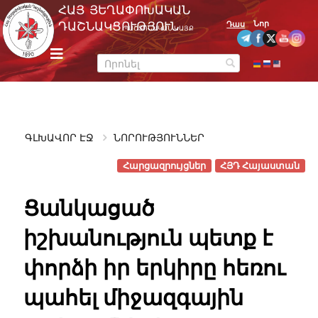
Skip
ՀԱՅ ՅԵՂԱՓՈԽԱԿԱՆ
to
Նոր
ԴԱՇՆԱԿՑՈՒԹՅՈՒՆ
Դաս
ՊԱՇՏՈՆԱԿԱՆ ԿԱՅՔ
content
m
e
n
u
ԳԼԽԱՎՈՐ ԷՋ
ՆՈՐՈՒԹՅՈՒՆՆԵՐ
Հարցազրույցներ
ՀՅԴ Հայաստան
Ցանկացած
իշխանություն պետք է
փորձի իր երկիրը հեռու
պահել միջազգային