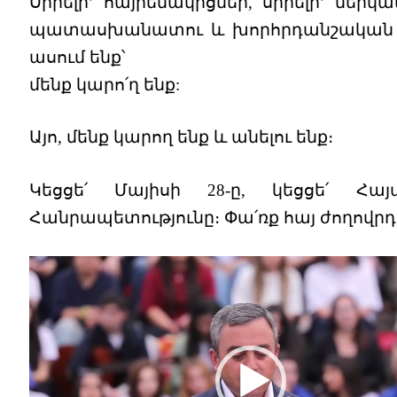
Սիրելի’ հայրենակիցներ, սիրելի’ ներկա
պատասխանատու և խորհրդանշական 
ասում ենք՝
մենք կարո՛ղ ենք:
Այո, մենք կարող ենք և անելու ենք։
Կեցցե՛ Մայիսի 28-ը, կեցցե՛ Հա
Հանրապետությունը։ Փա՛ռք հայ ժողովրդ
Video
Player