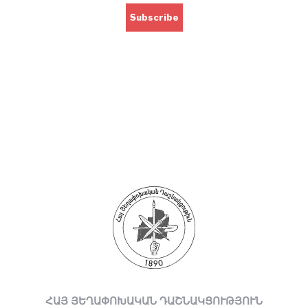
ՀԱՅ ՅԵՂԱՓՈԽԱԿԱՆ ԴԱՇՆԱԿՑՈՒԹՅՈՒՆ