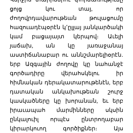
ցոյց կու տայ, որ
ժողովրդավարութեան թուլացումը
հազուադէպօրէն կ՚ըլլայ յանկարծակի
կամ բացայայտ կերպով։ Աւելի
յաճախ, ան կը յառաջանայ
աստիճանաբար ու աննշմարելիօրէն․
երբ Ազգային ժողովը կը նահանջէ
գործադիրը վերահսկելու իր
հիմնական դերակատարութենէն, երբ
դատական անկախութեան շուրջ
կասկածները կը խորանան, եւ երբ
իրաւապահ մարմինները սկսին
ընկալուիլ որպէս ընտրողաբար
կիրարկուող գործիքներ։ Այս