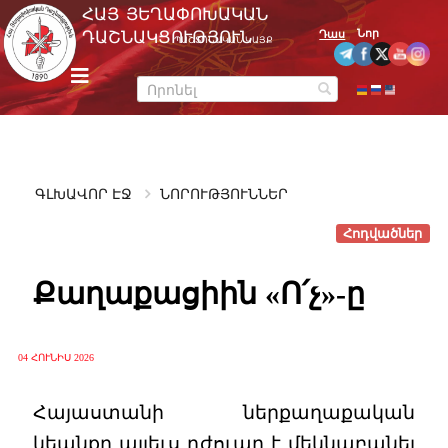
Skip
ՀԱՅ ՅԵՂԱՓՈԽԱԿԱՆ
to
Նոր
ԴԱՇՆԱԿՑՈՒԹՅՈՒՆ
Դաս
ՊԱՇՏՈՆԱԿԱՆ ԿԱՅՔ
content
m
e
n
u
ԳԼԽԱՎՈՐ ԷՋ
ՆՈՐՈՒԹՅՈՒՆՆԵՐ
Հոդվածներ
Քաղաքացիին «Ո՛չ»-ը
04 ՀՈՒՆԻՍ 2026
Հայաստանի ներքաղաքական
կեանքը այլեւս դժուար է մեկնաբանել