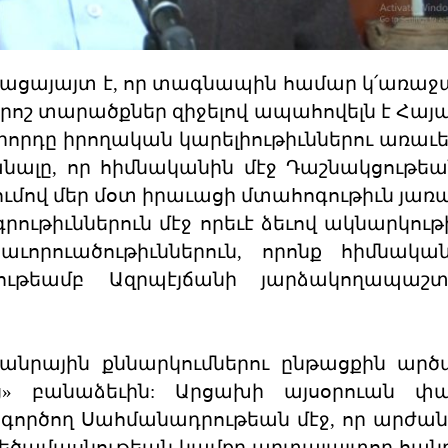
բացայայտ է, որ տագնապին համար կ՛առաջ
 որոշ տարածքներ զիջելով ապահովելն է Հա
որդը իրողական կարելիութիւններու առաւե
նալը, որ հիմնականին մէջ Դաշնակցութեա
ումով մեր մօտ իրաւացի մտահոգութիւն յա
ութիւններուն մէջ որեւէ ձեւով ակնարկութի
ւորուածութիւններուն, որոնք հիմնակա
ութեամբ Ազրպէյճանի յարձակողապաշտո
անրային քննարկումներու ընթացքին արծ
ց» բանաձեւին: Արցախի այսօրուան փ
գործող Սահմանադրութեան մէջ, որ արժա
եծամասնութեան կամքը արտայայտող հան