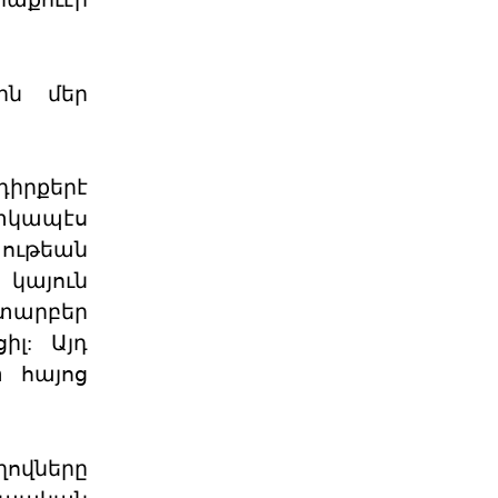
ընտրութիւնները կը կատարուին
իշխանութեան փոփոխութիւնը
կարելի դար
06 ՕԳՈՍՏՈՍ 2026
ին մեր
Էներգետիկ
ինքնիշխանության
պատրանքը․ Հա
դիրքերէ
Ռուսաստանը կարող է վերանայել
կամ դադարեցնել Հայաստանի
տկապէս
նկատմամբ բնական գազի, նա
ութեան
06 ՕԳՈՍՏՈՍ 2026
կայուն
 տարբեր
Քարտեզից այն կողմ.
իլ: Այդ
Տիգրանաշենը և Հայաս
 հայոց
Հայաստանի և Ադրբեջանի միջև
ընթացող սահմանազատման և
սահմանագծման գործընթացը վաղ
06 ՕԳՈՍՏՈՍ 2026
ղովները