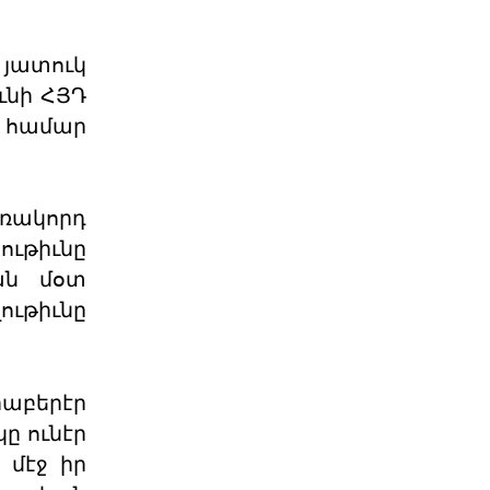
04 ՕԳՈՍՏՈՍ 2026
յատուկ
Արցախի հարցը չի փակվել․
ւնի ՀՅԴ
ՀՀ իշխանությու
 համար
Կորսիկայի խորհրդարանի
ընդունած որոշումը, որով
վերահաստատվում են
արցախահայությա
04 ՕԳՈՍՏՈՍ 2026
առակորդ
ւթիւնը
Պետք է լինել միասնական
ան մօտ
պարտադրվող օրակ
ւթիւնը
«Աշնանը Հայաստանի համար
սպասվում են ծանր
զարգացումներ»,- լրագրողների հետ
զրույ
04 ՕԳՈՍՏՈՍ 2026
րաբերէր
ը ունէր
Պաշտօնական
 մէջ իր
Յայտարարութիւն
Երուսաղէմի