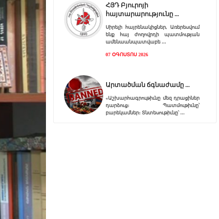
ՀՅԴ Բյուրոյի
հայտարարությունը
Սիրելի հայրենակիցներ, Առերեսվում
ենք հայ ժողովրդի պատմության
ամենաանպատվաբե
07 ՕԳՈՍՏՈՍ 2026
Արտածման ճգնաժամը
«Աշխարհագրութիւնը մեզ դրացիներ
դարձուց։ Պատմութիւնը՝
բարեկամներ։ Տնտեսութիւնը՝
07 ՕԳՈՍՏՈՍ 2026
Հ.Յ.Դ. Բիւրոյի
Երիտասարդական
Գրասենեակ
Հ.Յ.Դ. Բիւրոյի Երիտասարդական
Գրասենեակը կը յայտարարէ
«ԱՄԱՐԱՍ» ծրագրի կայացումը
06 ՕԳՈՍՏՈՍ 2026