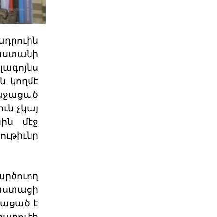
Դատող կողմի համար այս
դատավարությունը
ադրուին
Բաքվի վերաքննիչ դատարանում
յաստանի
ավարտվել է Արցախի ռազմական և
քաղաքական ղեկավարությա
լագոյնս
06 ՕԳՈՍՏՈՍ 2026
ն կողմէ
ռաջացած
Ակնարկ. Երբ
ւն չկայ
իշխանութիւնն այլեւս
նին մէջ
ընդդիմ
ւթիւնը
Այս յօդւածը փորձում է հասկանալ,
թէ ինչ է տեղի ունենում, երբ
իշխանութիւնը արտաք
06 ՕԳՈՍՏՈՍ 2026
արծուող
աստացի
Շարունակե՞լ Գոյութիւն
Ունեցածը, Թէ՞ Ան
նացած է
Խորհրդարանական
րաքուէի