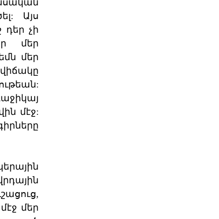
նսական
Յայտարարութիւն Երուսաղէմի Հայ
ել: Այս
Դատի Յանձնախումբը խստագոյնս
կը դատապարտէ Երու
 դեր չի
04 ՕԳՈՍՏՈՍ 2026
ար մեր
եմն մեր
ՀՅԴ Լիբանանի Հայ Դատի
վիճակը
Մարմինը Գնահատեց
ութեան:
Նիւ Եորքի համալսարանի լիաժամ ու
աջիկայ
Պէյրութի ամերիկեան համալսարան
այցելու դասախօս,
ին մէջ:
04 ՕԳՈՍՏՈՍ 2026
իրները
Շնորհաւորական ու
երախտագիտութեան
կերային
նամակ
րդային
Հայ Յեղափոխական
Դաշնակցութիւնը ջերմօրէն կը
շացուց,
շնորհաւորէ Ձեզ, ինչպէս նաեւ
Քորսիքա
մէջ մեր
04 ՕԳՈՍՏՈՍ 2026