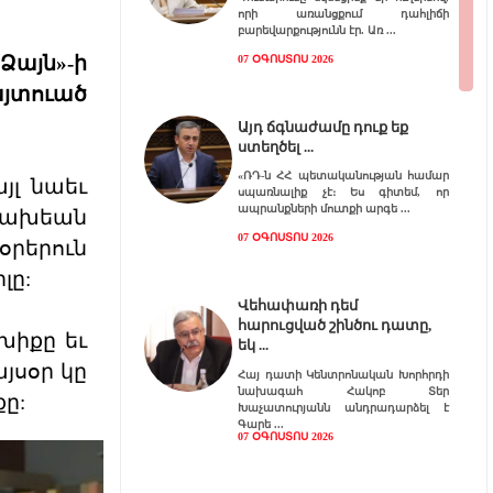
որի առանցքում դահլիճի
բարեվարքությունն էր. Առ
Ձայն»-ի
07 ՕԳՈՍՏՈՍ 2026
յտուած
Այդ ճգնաժամը դուք եք
ստեղծել
«ՌԴ-ն ՀՀ պետականության համար
յլ նաեւ
սպառնալիք չէ։ Ես գիտեմ, որ
ապրանքների մուտքի արգե
ցախեան
07 ՕԳՈՍՏՈՍ 2026
օրերուն
լը:
Վեհափառի դեմ
հարուցված շինծու դատը,
խիքը եւ
եկ
յսօր կը
Հայ դատի Կենտրոնական Խորհրդի
նախագահ Հակոբ Տեր
ը:
Խաչատուրյանն անդրադարձել է
Գարե
07 ՕԳՈՍՏՈՍ 2026