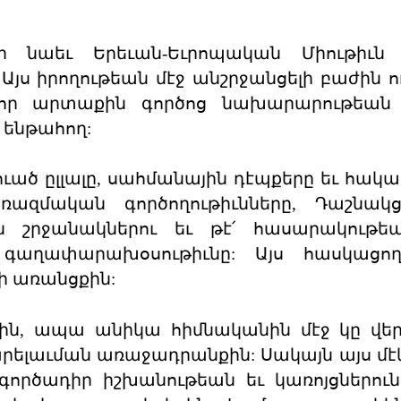
ի նաեւ Երեւան-Եւրոպական Միութիւն 
յս իրողութեան մէջ անշրջանցելի բաժին ո
 որ արտաքին գործոց նախարարութեան
ենթահող:
ւած ըլլալը, սահմանային դէպքերը եւ հակ
ազմական գործողութիւնները, Դաշնակցո
 շրջանակներու եւ թէ՛ հասարակութե
 գաղափարախօսութիւնը: Այս հասկացողո
ի առանցքին:
նին, ապա անիկա հիմնականին մէջ կը վե
ելաւման առաջադրանքին: Սակայն այս մէկ
գործադիր իշխանութեան եւ կառոյցներուն