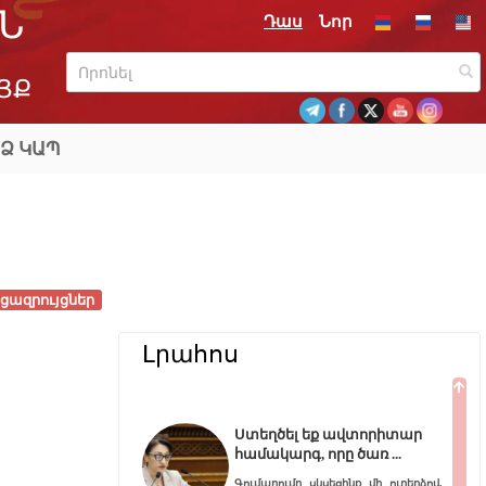
Ն
Դաս
Նոր
ՅՔ
Ձ ԿԱՊ
ցազրույցներ
Լրահոս
Ստեղծել եք ավտորիտար
համակարգ, որը ծառ
Գումարումը սկսեցինք մի ուղերձով,