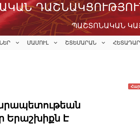
ԱԿԱՆ ԴԱՇՆԱԿՑՈՒԹՅՈՒ
ՊԱՇՏՈՆԱԿԱՆ ԿԱ
ՆԵՐ
ՄԱՄՈՒԼ
ՇՏԵՄԱՐԱՆ
ՀԵՏԱԴԱՐ
Հար
նրապետութեան
ր Երաշխիքն Է