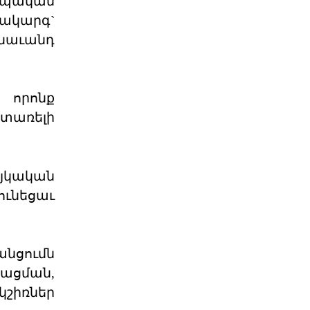
րպական
Աշխարհաքաղաքական
պատրանքներ և իրականու
րակարգ`
անաւանդ
2026 թվականի հունիսի 7-ի
խորհրդարանական
ընտրությունները Հայաստանում
դարձան հեր
06 ՕԳՈՍՏՈՍ 2026
, որոնք
ատառելի
Թուրքիայի
պանթյուրքական
քաղաքականությա
XXI դարում Թուրքիան զգալիորեն
յկական
ակտիվացրել է իր
ւնեցաւ
քաղաքականությունը թյուրքախոս
պետ
06 ՕԳՈՍՏՈՍ 2026
նցումն
Մի՞թե հայ ժողովուրդը
կշարունակի մնալ թ
ացման,
Վարչապետ Նիկոլ Փաշինյանը
կշիռներ
հատում է բոլոր կարմիր գծերը՝
անցնելով իր լիազորությու