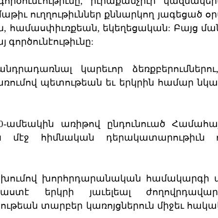
րծունէութիւնը, իւրաքանչիւր կազմակե
մաթիւ ուղղութիւններ քննարկող յագեցած օ
ն, համասփիւռքեան, եկեղեցական: Բայց մ
գործունէութիւնը:
նդրադառնալ կարեւոր ձեռքբերումներու
 առումով պետութեան եւ երկրին համար նկ
0-ամեակին առիթով ընդունուած Համահա
ն մէջ հիմնական դերակատարութիւն ո
ոխումով խորհրդարանական համակարգի ա
ստէ երկրի յաւելեալ ժողովրդավար
ւթեան տարբեր կառոյցներուն միջեւ հակա