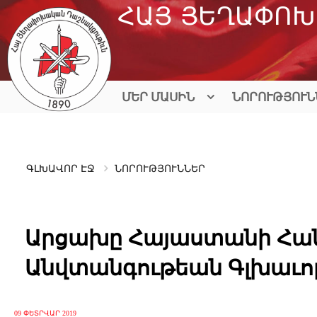
Skip
ՀԱՅ ՅԵՂԱՓՈԽ
to
content
ՄԵՐ ՄԱՍԻՆ
ՆՈՐՈՒԹՅՈՒՆ
ԳԼԽԱՎՈՐ ԷՋ
ՆՈՐՈՒԹՅՈՒՆՆԵՐ
Արցախը Հայաստանի Հա
Անվտանգութեան Գլխաւո
09 ՓԵՏՐՎԱՐ 2019