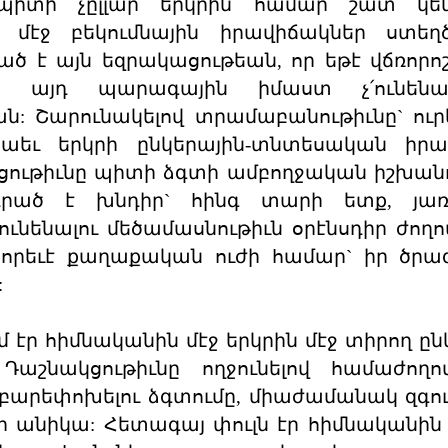
իտի չըլլար երկրին համար շատ կե
 մէջ բեկումնային իրավիճակներ ստեղծ
ած է այն եզրակացութեան, որ եթէ վճռորոշ
ա այդ պարագային իմաստ չ՛ունեն
ն: Շարունակելով տրամաբանութիւնը` ուր
նաեւ երկրի ընկերային-տնտեսական իրա
ութիւնը պիտի ձգտի ամբողջական իշխան
 դրած է խնդիր` հինգ տարի ետք, յառ
նենալու մեծամասնութիւն օրէնսդիր ժողով
րեւէ քաղաքական ուժի համար` իր ծրագ
:
 էր հիմնականին մէջ երկրին մէջ տիրող ըն
աշնակցութիւնը ողջունելով համաժողով
 բարեփոխելու ձգտումը, միաժամանակ զգու
 անիկա: Հետագայ փուլն էր հիմնականին 