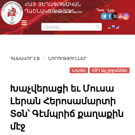
Skip
ՀԱՅ ՅԵՂԱՓՈԽԱԿԱՆ
to
Դաս
ԴԱՇՆԱԿՑՈՒԹՅՈՒՆ
Նոր
ՊԱՇՏՈՆԱԿԱՆ ԿԱՅՔ
content
m
e
n
u
ԳԼԽԱՎՈՐ ԷՋ
ՆՈՐՈՒԹՅՈՒՆՆԵՐ
Լուրեր
ՀՅԴ Այլ շրջաններ
Խաչվերացի եւ Մուսա
Լերան Հերոսամարտի
Տօն՝ Գէմպրիճ քաղաքին
մէջ