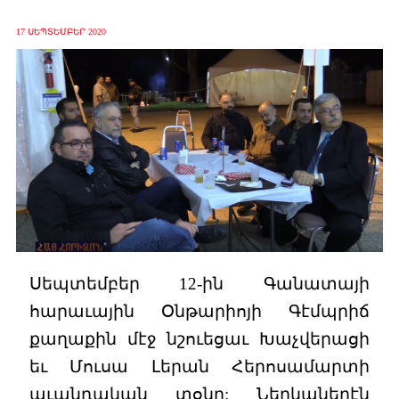
17 ՍԵՊՏԵՄԲԵՐ 2020
Սեպտեմբեր 12-ին Գանատայի
հարաւային Օնթարիոյի Գէմպրիճ
քաղաքին մէջ նշուեցաւ Խաչվերացի
եւ Մուսա Լերան Հերոսամարտի
աւանդական տօնը: Ներկաներէն