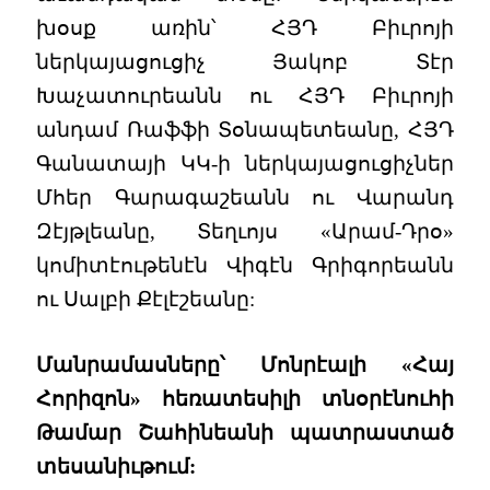
խօսք առին՝ ՀՅԴ Բիւրոյի
ներկայացուցիչ Յակոբ Տէր
Խաչատուրեանն ու ՀՅԴ Բիւրոյի
անդամ Ռաֆֆի Տօնապետեանը, ՀՅԴ
Գանատայի ԿԿ-ի ներկայացուցիչներ
Մհեր Գարագաշեանն ու Վարանդ
Զէյթլեանը, Տեղւոյս «Արամ-Դրօ»
կոմիտէութենէն Վիգէն Գրիգորեանն
ու Սալբի Քէլէշեանը:
Մանրամասները՝ Մոնրէալի «Հայ
Հորիզոն» հեռատեսիլի տնօրէնուհի
Թամար Շահինեանի պատրաստած
տեսանիւթում: