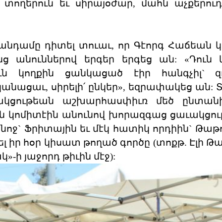
 տողերուն եւ սիրայօժար, մահն աչքերու
նդամը դիտել տուաւ, որ Գէորգ Հաճեան կ
ոնց անուններով երգեր երգեց ան: «Դուն 
ն կողքին ցանկացած էիր հանգչիլ` զոհ
նացաւ, սիրելի՛ ընկեր», եզրափակեց ան: Տո
կցութեան աշխարհասփիւռ մեծ ընտանի
 կոմիտէին անունով խորազգաց ցաւակցու
ոջ` Ֆրիտային եւ մէկ հատիկ որդիին` Թաթու
 իր հօր կիսատ թողած գործը (տոքթ. Էլի Թ
-ի յաջորդ թիւին մէջ):