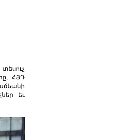
06 ՕԳՈՍՏՈՍ 2026
Աշխարհաքաղաքական
պատրանքներ և իրականու
2026 թվականի հունիսի 7-ի
խորհրդարանական
ընտրությունները Հայաստանում
դարձան հեր
06 ՕԳՈՍՏՈՍ 2026
 տեսուչ
րը, ՀՅԴ
Թուրքիայի
Հաճեանի
պանթյուրքական
չներ եւ
քաղաքականությա
XXI դարում Թուրքիան զգալիորեն
ակտիվացրել է իր
քաղաքականությունը թյուրքախոս
պետ
06 ՕԳՈՍՏՈՍ 2026