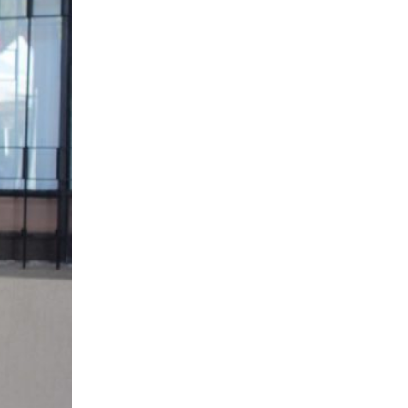
Մի՞թե հայ ժողովուրդը
կշարունակի մնալ թ
Վարչապետ Նիկոլ Փաշինյանը
հատում է բոլոր կարմիր գծերը՝
անցնելով իր լիազորությու
04 ՕԳՈՍՏՈՍ 2026
Արցախի հարցը չի փակվել․
ՀՀ իշխանությու
Կորսիկայի խորհրդարանի
ընդունած որոշումը, որով
վերահաստատվում են
արցախահայությա
04 ՕԳՈՍՏՈՍ 2026
Պետք է լինել միասնական
պարտադրվող օրակ
«Աշնանը Հայաստանի համար
սպասվում են ծանր
զարգացումներ»,- լրագրողների հետ
զրույ
04 ՕԳՈՍՏՈՍ 2026