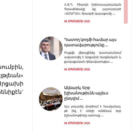
Հ.Յ.Դ. Բիւրոյի Երիտասարդական
Գրասենեակը կը յայտարարէ
«ԱՄԱՐԱՍ» ծրագրի կայացումը
06 ՕԳՈՍՏՈՍ 2026
Դատող կողմի համար այս
դատավարությունը
Բաքվի վերաքննիչ դատարանում
ավարտվել է Արցախի ռազմական և
քաղաքական ղեկավարությա
ւմբին,
06 ՕԳՈՍՏՈՍ 2026
յթլեան»
 Արցախի
Ակնարկ. Երբ
ենիքէն`
իշխանութիւնն այլեւս
ընդդիմ
Այս յօդւածը փորձում է հասկանալ,
թէ ինչ է տեղի ունենում, երբ
իշխանութիւնը արտաք
06 ՕԳՈՍՏՈՍ 2026