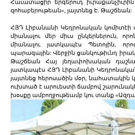
Հաւատացիր երգերուդ իւրաքանչիւրին
զոհաբերութեան», յայտնեց Է. Թաշճեան:
ՀՅԴ Լիբանանի Կեդրոնական կոմիտէի ա
միանալու մեր միւս ընկերներուն, որ
միանալու յատկապէս Պետոյին, որու
պարագային: Վերջին ցանկութիւնդ իրակա
Թաշճեան Հայ յեղափոխական դաշնա
յատկապէս ՀՅԴ Լիբանանի Կեդրոնական
յայտնեց հերոսածին մօր, նահատակին կն
ուխտած է արուեստի ճամբով շարունակել
խօսքը ամբողջութեամբ կու տանք «Ազդակ»