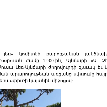
լեռ» կոմիտէի քարոզչական յանձնախո
էսօրուան ժամը 12:00-ին, Այնճարի «Ս. Զէ
Մուսա Լեռ-Այնճարի ժողովուրդի զաւակ եւ
ն արարողութեան առցանց սփռումը հայր
երասփիւռի կայանին միջոցով: