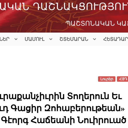
ԱԿԱՆ ԴԱՇՆԱԿՑՈՒԹՅՈՒ
ՊԱՇՏՈՆԱԿԱՆ ԿԱ
ՆԵՐ
ՄԱՄՈՒԼ
ՇՏԵՄԱՐԱՆ
ՀԵՏԱԴԱՐ
Լուրեր
ՀՅԴ 
րաքանչիւրին Տողերուն Եւ
ուդ Գացիր Զոհաբերութեան»
` Գէորգ Հաճեանի Նուիրուած