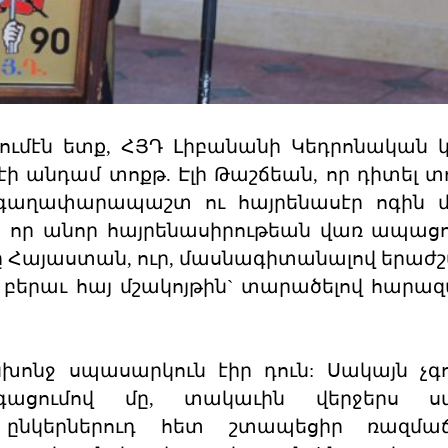
ւմէն ետք, ՀՅԴ Լիբանանի Կեդրոնական 
 անդամ տոքթ. Էլի Թաշճեան, որ դիտել տո
 գաղափարապաշտ ու հայրենասէր ոգին մ
վ, որ անոր հայրենասիրութեան վառ ապացո
լը Հայաստան, ուր, մասնագիտանալով երա
ը բերաւ հայ մշակոյթին` տարածելով հարա
խոնջ սպասարկուն էիր դուն: Սակայն չ
ացումով մը, տակաւին վերջերս ս
, ընկերներուդ հետ շտապեցիր ռազմա