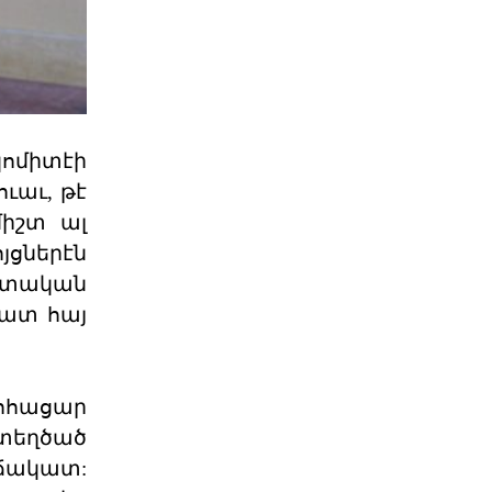
Պաշտօնական
Յայտարարութիւն
Երուսաղէմի
Յայտարարութիւն Երուսաղէմի Հայ
Դատի Յանձնախումբը խստագոյնս
կը դատապարտէ Երու
կոմիտէի
04 ՕԳՈՍՏՈՍ 2026
ւաւ, թէ
իշտ ալ
ՀՅԴ Լիբանանի Հայ Դատի
յցներէն
Մարմինը Գնահատեց
ժշտական
Նիւ Եորքի համալսարանի լիաժամ ու
զատ հայ
Պէյրութի ամերիկեան համալսարան
այցելու դասախօս,
04 ՕԳՈՍՏՈՍ 2026
գոհացար
Շնորհաւորական ու
տեղծած
երախտագիտութեան
նամակ
ճակատ:
Հայ Յեղափոխական