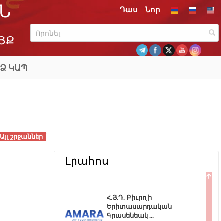
Ն
Դաս
Նոր
ՅՔ
Ձ ԿԱՊ
Այլ շրջաններ
Լրահոս
Հ.Յ.Դ. Բիւրոյի
Երիտասարդական
Գրասենեակ