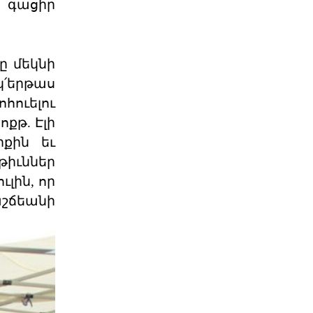
դ գացիր
Դաշնակցութիւնը ջերմօրէն կը
շնորհաւորէ Ձեզ, ինչպէս նաեւ
Քորսիքա
04 ՕԳՈՍՏՈՍ 2026
ը մեկնի
կ՛երթաս
«Մարիոթ»-ը Ջնջեց Դէպի
Արցախ Զբօսաշրջայ
ուելու
ՈՒԱՇԻՆԿԹԸՆ. – «Մարիոթ Պոնվոյ»-ը
քթ. Էլի
դադրեցուցած է դէպի Արցախի
գրաւեալ հողերը կազմա
քին եւ
04 ՕԳՈՍՏՈՍ 2026
թիւններ
լին, որ
«Դրօշակ»-ի Առաջնորդող.
աշճեանի
Պատասխանատվությ
Ընտրությունները, իրենց բուն
նպատակին զու- գահեռ, լուծում են
դրանից բխող մեկ կա
04 ՕԳՈՍՏՈՍ 2026
Համա-Հ.Մ.Ը.Մ.ական 13-րդ