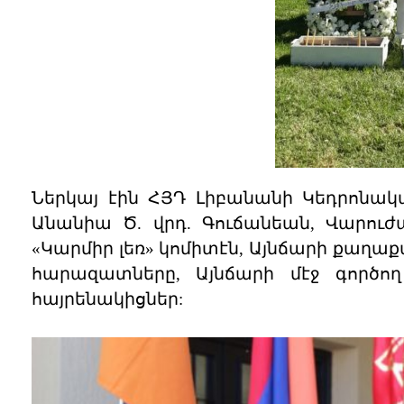
Ներկայ էին ՀՅԴ Լիբանանի Կեդրոնակ
Անանիա Ծ. վրդ. Գուճանեան, Վարուժա
«Կարմիր լեռ» կոմիտէն, Այնճարի քա
հարազատները, Այնճարի մէջ գործող 
հայրենակիցներ: