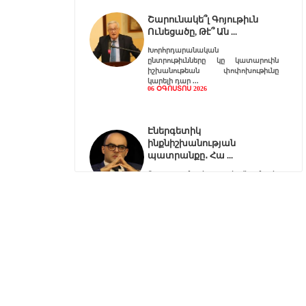
Շարունակե՞լ Գոյութիւն
Ունեցածը, Թէ՞ Ան
Խորհրդարանական
ընտրութիւնները կը կատարուին
իշխանութեան փոփոխութիւնը
կարելի դար
06 ՕԳՈՍՏՈՍ 2026
Էներգետիկ
ինքնիշխանության
պատրանքը․ Հա
Ռուսաստանը կարող է վերանայել
կամ դադարեցնել Հայաստանի
նկատմամբ բնական գազի, նա
06 ՕԳՈՍՏՈՍ 2026
Քարտեզից այն կողմ.
Տիգրանաշենը և Հայաս
Հայաստանի և Ադրբեջանի միջև
ընթացող սահմանազատման և
սահմանագծման գործընթացը վաղ