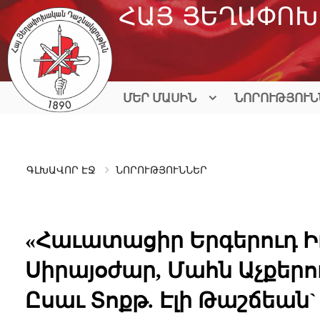
Skip
ՀԱՅ ՅԵՂԱՓՈԽ
to
content
ՄԵՐ ՄԱՍԻՆ
ՆՈՐՈՒԹՅՈՒՆ
ԳԼԽԱՎՈՐ ԷՋ
ՆՈՐՈՒԹՅՈՒՆՆԵՐ
«Հաւատացիր Երգերուդ Իւ
Սիրայօժար, Մահն Աչքեր
Ըսաւ Տոքթ. Էլի Թաշճեան