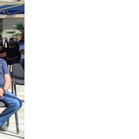
բանակումը աւար
«Արարատի համար՝ կանգուն»
մնալու հաստատակամութեամբ եւ
չորս տարի ետք կրկին հանդի
03 ՕԳՈՍՏՈՍ 2026
Լույս է տեսել ՀՅԴ
պաշտոնաթերթ «Դրօշակ»
Ընթերցողին է ներկայացվել
«Դրօշակի» 2026 թ. 7-րդ համարը:
Թերթի հուլիսյան համարը
03 ՕԳՈՍՏՈՍ 2026
Ամենայն Հայոց
Կաթողիկոսը ընդունեց «Ուժ
Օգոստոսի 2-ին Ն․Ս․Օ․Տ․Տ Գարեգին
Երկրորդ Ծայրագույն Պատրիարք և
Ամենայն Հայոց Կա