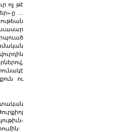
ր ոչ թէ
եր»-ը …
Դատող կողմի համար այս
յութեան
դատավարությունը
հաւասար
Բաքվի վերաքննիչ դատարանում
ավարտվել է Արցախի ռազմական և
երպուած
քաղաքական ղեկավարությա
ամական
06 ՕԳՈՍՏՈՍ 2026
վուրդին
րներով,
Ակնարկ. Երբ
իշխանութիւնն այլեւս
րունակէ
ընդդիմ
քուն ու
Այս յօդւածը փորձում է հասկանալ,
թէ ինչ է տեղի ունենում, երբ
իշխանութիւնը արտաք
06 ՕԳՈՍՏՈՍ 2026
ետական
ուրքիոյ
Շարունակե՞լ Գոյութիւն
ւթիւն-
Ունեցածը, Թէ՞ Ան
ումին:
Խորհրդարանական