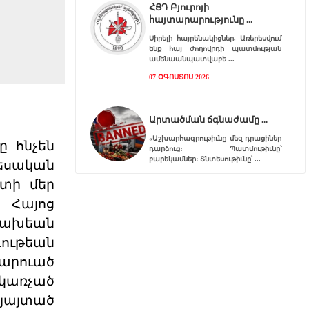
ՀՅԴ Բյուրոյի
հայտարարությունը
Սիրելի հայրենակիցներ, Առերեսվում
ենք հայ ժողովրդի պատմության
ամենաանպատվաբե
07 ՕԳՈՍՏՈՍ 2026
Արտածման ճգնաժամը
«Աշխարհագրութիւնը մեզ դրացիներ
ը հնչեն
դարձուց։ Պատմութիւնը՝
բարեկամներ։ Տնտեսութիւնը՝
տեսական
07 ՕԳՈՍՏՈՍ 2026
իտի մեր
 Հայոց
Հ.Յ.Դ. Բիւրոյի
ցախեան
Երիտասարդական
գութեան
Գրասենեակ
արուած
Հ.Յ.Դ. Բիւրոյի Երիտասարդական
Գրասենեակը կը յայտարարէ
 կառչած
«ԱՄԱՐԱՍ» ծրագրի կայացումը
այայտած
06 ՕԳՈՍՏՈՍ 2026