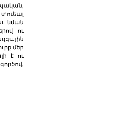
պական,
04 ՕԳՈՍՏՈՍ 2026
 տուեալ
աւ նման
Արցախի հարցը չի փակվել․
ՀՀ իշխանությու
երով ու
Կորսիկայի խորհրդարանի
զգային
ընդունած որոշումը, որով
ւրք մեր
վերահաստատվում են
արցախահայությա
04 ՕԳՈՍՏՈՍ 2026
ի է ու
գործով,
Պետք է լինել միասնական
պարտադրվող օրակ
«Աշնանը Հայաստանի համար
սպասվում են ծանր
զարգացումներ»,- լրագրողների հետ
զրույ
04 ՕԳՈՍՏՈՍ 2026
Պաշտօնական
Յայտարարութիւն
Երուսաղէմի