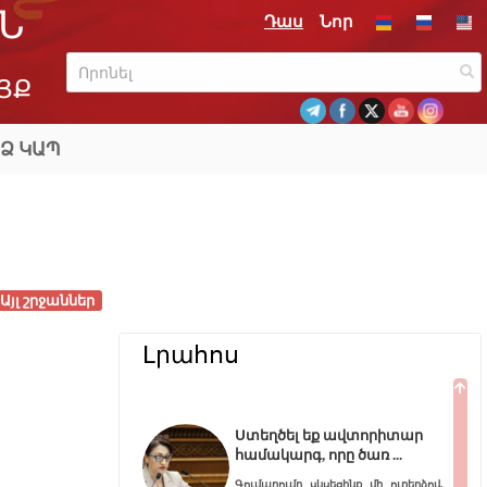
Ն
Դաս
Նոր
ՅՔ
Ձ ԿԱՊ
Այլ շրջաններ
Լրահոս
Ստեղծել եք ավտորիտար
համակարգ, որը ծառ
Գումարումը սկսեցինք մի ուղերձով,