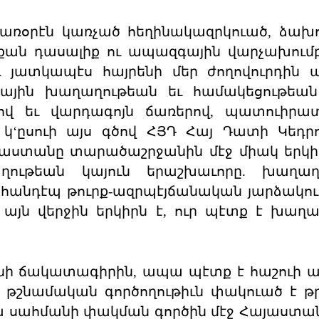
ռօրէն կառչած հեղինակազրկուած, ձախո
քան դասալիք ու ապազգային վարչախում
ւ յատկապէս հայրենի մեր ժողովուրդին 
նային խաղաղութեան եւ համակեցութեան
րով եւ վարդագոյն ճառերով, պատուիրա
էս կ‘ըսուի այս գծով ՀՅԴ Հայ Դատի Կեդ
յաստանը տարածաշրջանին մէջ միակ երկիր
ութեան կայուն երաշխաւորը. խաղաղո
անդէպ թուրք-ազրպէյճանական յարձակու
ն վերջին երկիրն է, ուր պէտք է խաղա
նի ճակատագիրին, ապա պէտք է հաշուի առ
ւ թշնամական գործողութիւն փակուած է 
ա սահմանի փակման գործին մէջ Հայաստան