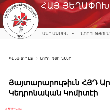
Skip
ՀԱՅ ՅԵՂԱՓՈԽ
to
content
ՄԵՐ ՄԱՍԻՆ
ՆՈՐՈՒԹՅՈՒՆ
ԳԼԽԱՎՈՐ ԷՋ
ՆՈՐՈՒԹՅՈՒՆՆԵՐ
Յայտարարութիւն ՀՅԴ Ար
Կեդրոնական Կոմիտէի
05 ԱՊՐԻԼ 2021