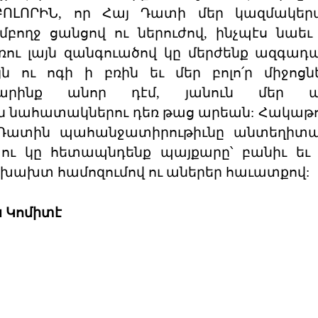
ԲՈԼՈՐԻՆ, որ Հայ Դատի մեր կազմակեր
ողջ ցանցով ու ներուժով, ինչպէս նաեւ
առու լայն զանգուածով կը մերժենք ազգադ
ն ու ոգի ի բռին եւ մեր բոլո՛ր միջոցն
արինք անոր դէմ, յանուն մեր ա
 նահատակներու դեռ թաց արեան: Հակաթո
Դատին պահանջատիրութիւնը անտեղիտալ
 ու կը հետապնդենք պայքարը՝ բանիւ եւ 
նխախտ համոզումով ու աներեր հաւատքով:
 Կոմիտէ