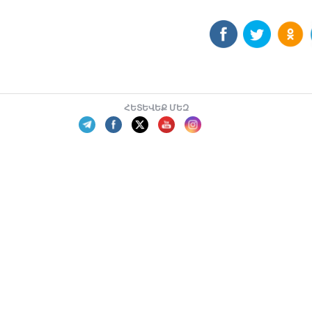
ՀԵՏԵՎԵՔ ՄԵԶ