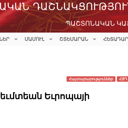
ԱԿԱՆ ԴԱՇՆԱԿՑՈՒԹՅՈՒ
ՊԱՇՏՈՆԱԿԱՆ ԿԱ
ՆԵՐ
ՄԱՄՈՒԼ
ՇՏԵՄԱՐԱՆ
ՀԵՏԱԴԱՐ
Հայտարարություններ
ՀՅԴ 
եւմտեան Եւրոպայի