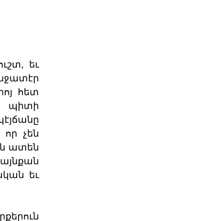
Աշխարհաքաղաքական
պատրանքներ և իրականու
2026 թվականի հունիսի 7-ի
խորհրդարանական
ընտրությունները Հայաստանում
դարձան հեր
06 ՕԳՈՍՏՈՍ 2026
ւշտ, եւ
նջատէր
իոյ հետ
Թուրքիայի
պանթյուրքական
տ պիտի
քաղաքականությա
էյճանը
XXI դարում Թուրքիան զգալիորեն
ակտիվացրել է իր
 որ չեն
քաղաքականությունը թյուրքախոս
պետ
ան ատեն
06 ՕԳՈՍՏՈՍ 2026
 այնքան
ական եւ
Մի՞թե հայ ժողովուրդը
կշարունակի մնալ թ
Վարչապետ Նիկոլ Փաշինյանը
հատում է բոլոր կարմիր գծերը՝
րքերուն
անցնելով իր լիազորությու