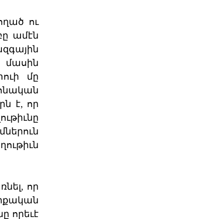
ընտրութիւնները կը կատարուին
իշխանութեան փոփոխութիւնը
կարելի դար
ղած ու
06 ՕԳՈՍՏՈՍ 2026
բը ամէն
ազգային
Էներգետիկ
 մասին
ինքնիշխանության
պատրանքը․ Հա
տուի մը
Ռուսաստանը կարող է վերանայել
րոնական
կամ դադարեցնել Հայաստանի
նկատմամբ բնական գազի, նա
ն է, որ
06 ՕԳՈՍՏՈՍ 2026
ւթիւնը
մներուն
Քարտեզից այն կողմ.
ղութիւն
Տիգրանաշենը և Հայաս
Հայաստանի և Ադրբեջանի միջև
ընթացող սահմանազատման և
սահմանագծման գործընթացը վաղ
նել, որ
06 ՕԳՈՍՏՈՍ 2026
թրքական
ը որեւէ