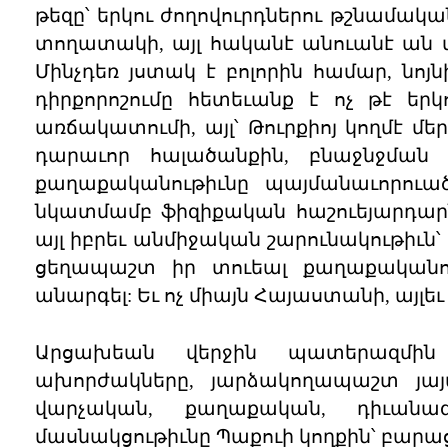
թեզը՝ երկու ժողովուրդներու թշնամակա
տողատակի, այլ հականէ անուանէ ան մ
Մինչդեռ յստակ է բոլորին համար, նոյ
դիրքորոշումը հետեւանք է ոչ թէ ե
առճակատումի, այլ՝ Թուրքիոյ կողմէ մ
դարաւոր հալածանքին, բնաջնջման 
քաղաքականութիւնը պայմանաւորուած 
նկատմամբ ֆիզիքական հաշուեյարդարնե
այլ իբրեւ անմիջական շարունակութիւն
ցեղապաշտ իր տուեալ քաղաքականութ
անարգել: Եւ ոչ միայն Հայաստանի, այլեւ
Արցախեան վերջին պատերազմին
ախորժակները, յարձակողապաշտ յայտ
վարչական, քաղաքական, դիւանագ
մասնակցութիւնը Պաքուի կողքին՝ բար