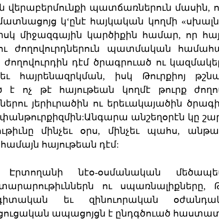
ն վերաբերմունքի պատճառներուն մասին, ու
ատնացոյց կ‘ընէ հայկական կողմի «սխալն
նիսկ միջազգային կարծիքին համար, որ հա
րկու ժողովուրդներուն պատմական համա
եր ժողովուրդին դէմ ծրագրուած ու կազմակ
եւ հայրենազրկման, իսկ Թուրքիոյ թշն
է ոչ թէ հայութեան կողմէ թուրք ժողո
րու յերիւրածին ու երեւակայածին ծրագի
՝ փանթուրքիզմին:Անգարա անշեղօրէն կը շա
իւնը մինչեւ օրս, մինչեւ պահս, անթա
 համայն հայութեան դէմ:
 Էրտողանի նէօ-օսմանական մեծապ
արարութիւններն ու սպառնալիքները, Թ
իտական եւ զինուորական օժանդակո
ացուցական ապացոյցն է ընդգծուած հաստատ