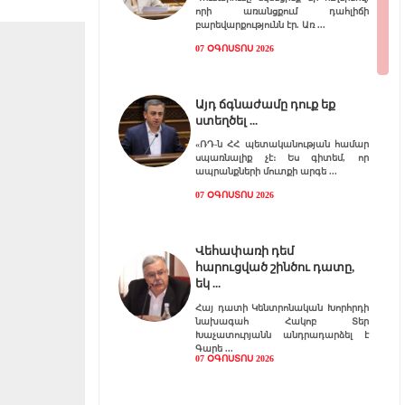
որի առանցքում դահլիճի
բարեվարքությունն էր. Առ
07 ՕԳՈՍՏՈՍ 2026
Այդ ճգնաժամը դուք եք
ստեղծել
«ՌԴ-ն ՀՀ պետականության համար
սպառնալիք չէ։ Ես գիտեմ, որ
ապրանքների մուտքի արգե
07 ՕԳՈՍՏՈՍ 2026
Վեհափառի դեմ
հարուցված շինծու դատը,
եկ
Հայ դատի Կենտրոնական Խորհրդի
նախագահ Հակոբ Տեր
Խաչատուրյանն անդրադարձել է
Գարե
07 ՕԳՈՍՏՈՍ 2026