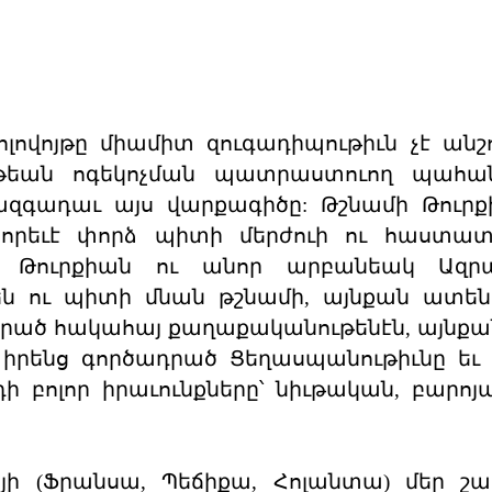
լովոյթը միամիտ զուգադիպութիւն չէ անշո
ւթեան ոգեկոչման պատրաստուող պահա
 ազգադաւ այս վարքագիծը: Թշնամի Թուրք
 որեւէ փորձ պիտի մերժուի ու հաստա
է: Թուրքիան ու անոր արբանեակ Ազրպ
ն ու պիտի մնան թշնամի, այնքան ատեն
վարած հակահայ քաղաքականութենէն, այնք
լ իրենց գործադրած Ցեղասպանութիւնը եւ
ի բոլոր իրաւունքները՝ նիւթական, բարոյ
ի (Ֆրանսա, Պեճիքա, Հոլանտա) մեր շա