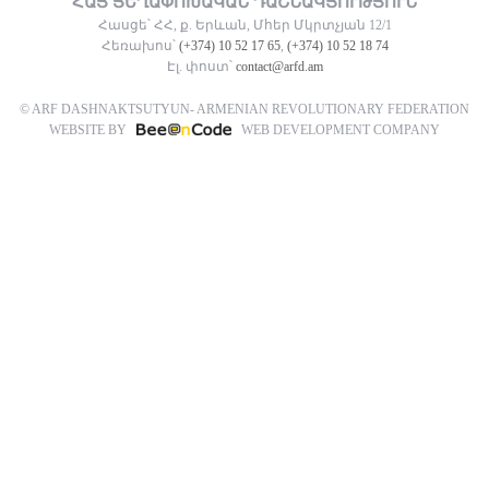
ՀԱՅ ՅԵՂԱՓՈԽԱԿԱՆ ԴԱՇՆԱԿՑՈՒԹՅՈՒՆ
Հասցե՝ ՀՀ, ք. Երևան, Մհեր Մկրտչյան 12/1
Հեռախոս՝
(+374) 10 52 17 65
,
(+374) 10 52 18 74
Էլ. փոստ՝
contact@arfd.am
© ARF DASHNAKTSUTYUN- ARMENIAN REVOLUTIONARY FEDERATION
WEBSITE BY
WEB DEVELOPMENT COMPANY