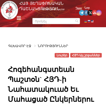
Skip
ՀԱՅ ՅԵՂԱՓՈԽԱԿԱՆ
to
Նոր
ԴԱՇՆԱԿՑՈՒԹՅՈՒՆ
Դաս
ՊԱՇՏՈՆԱԿԱՆ ԿԱՅՔ
content
m
e
n
u
ԳԼԽԱՎՈՐ ԷՋ
ՆՈՐՈՒԹՅՈՒՆՆԵՐ
Լուրեր
ՀՅԴ Այլ շրջաններ
Հոգեհանգստեան
Պաշտօն` ՀՅԴ-ի
Նահատակուած Եւ
Մահացած Ընկերներու