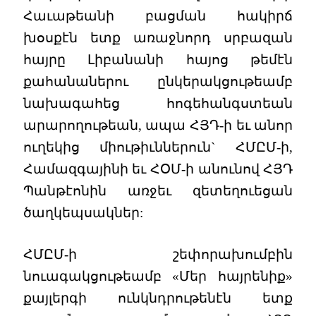
Հաւաթեանի բացման հակիրճ
խօսքէն ետք առաջնորդ սրբազան
հայրը Լիբանանի հայոց թեմէն
քահանաներու ընկերակցութեամբ
նախագահեց հոգեհանգստեան
արարողութեան, ապա ՀՅԴ-ի եւ անոր
ուղեկից միութիւններուն` ՀՄԸՄ-ի,
Համազգայինի եւ ՀՕՄ-ի անունով ՀՅԴ
Պանթէոնին առջեւ զետեղուեցան
ծաղկեպսակներ:
ՀՄԸՄ-ի շեփորախումբին
նուագակցութեամբ «Մեր հայրենիք»
քայլերգի ունկնդրութենէն ետք