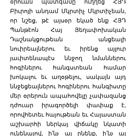
օրուան պատգամը ուղղեց
ՀՅԴ
Բիւրոյի անդամ Մկրտիչ Մկրտիչեան,
որ նշեց, թէ այսօր եկած ենք ՀՅԴ
Պանթէոն Հայ Յեղափոխական
Դաշնակցութեան անցեալի
նուիրեալներու եւ իրենց այլուր
յաւիտենապէս ննջող նմաններու
հոգիներու հանգստեան համար
խոկալու եւ աղօթելու, սակայն այդ
ննջեցեալներու հոգիներու հանգիստը
մեր օրերուն ապահովելը չափազանց
դժուար իրագործելի փափաք է,
որովհետեւ հայութեան եւ Հայաստան
աշխարհի ներկայ վիճակը նկատի
ունենալով, ի՛նչ ալ ընենք, ի՛նչ ալ