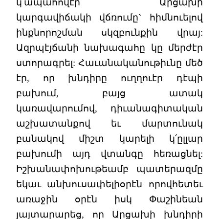
կ՛ապահովէր Արցախի
կարգավիճակի վճռումը` հիմնուելով
ինքնորոշման սկզբունքին վրայ:
Ազրպէյճանի նախագահը կը մերժէր
ստորագրել: Հաւանականութիւնը մեծ
էր, որ խնդիրը ուղղուէր դէպի
բախում, բայց ատակ
կառավարումով, դիւանագիտական
աշխատանքով եւ մարտունակ
բանակով միշտ կարելի կ՛ըլլար
բախումի այդ վտանգը հեռացնել:
Իշխանափոխութեամբ պատերազմը
եկաւ անխուսափելիօրէն որովհետեւ
առաջին օրէն իսկ Փաշինեան
յայտարարեց, որ Արցախի խնդիրի