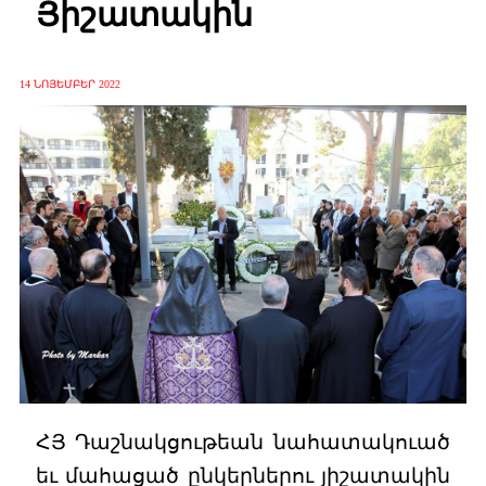
Յիշատակին
14 ՆՈՅԵՄԲԵՐ 2022
ՀՅ Դաշնակցութեան նահատակուած
եւ մահացած ընկերներու յիշատակին