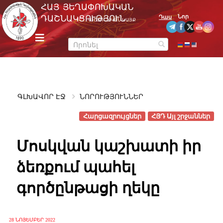
Skip
ՀԱՅ ՅԵՂԱՓՈԽԱԿԱՆ
to
Նոր
ԴԱՇՆԱԿՑՈՒԹՅՈՒՆ
Դաս
ՊԱՇՏՈՆԱԿԱՆ ԿԱՅՔ
content
m
e
n
u
ԳԼԽԱՎՈՐ ԷՋ
ՆՈՐՈՒԹՅՈՒՆՆԵՐ
Հարցազրույցներ
ՀՅԴ Այլ շրջաններ
Մոսկվան կաշխատի իր
ձեռքում պահել
գործընթացի ղեկը
28 ՆՈՅԵՄԲԵՐ 2022