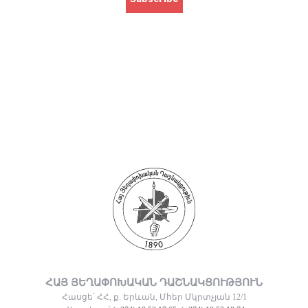
ՀԱՅ ՅԵՂԱՓՈԽԱԿԱՆ ԴԱՇՆԱԿՑՈՒԹՅՈՒՆ
Հասցե՝ ՀՀ, ք. Երևան, Մհեր Մկրտչյան 12/1