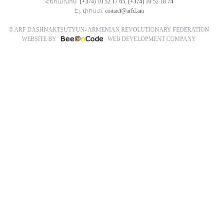
Հեռախոս՝
(+374) 10 52 17 65
,
(+374) 10 52 18 74
Էլ. փոստ՝
contact@arfd.am
© ARF DASHNAKTSUTYUN- ARMENIAN REVOLUTIONARY FEDERATION
WEBSITE BY
WEB DEVELOPMENT COMPANY