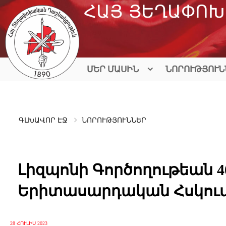
Skip
ՀԱՅ ՅԵՂԱՓՈԽ
to
content
ՄԵՐ ՄԱՍԻՆ
ՆՈՐՈՒԹՅՈՒՆ
ԳԼԽԱՎՈՐ ԷՋ
ՆՈՐՈՒԹՅՈՒՆՆԵՐ
Լիզպոնի Գործողութեան 4
Երիտասարդական Հսկու
28 ՀՈՒԼԻՍ 2023