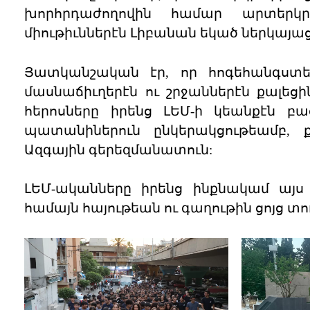
խորհրդաժողովին համար արտերկ
միութիւններէն Լիբանան եկած ներկայաց
Յատկանշական էր, որ հոգեհանգստե
մասնաճիւղերէն ու շրջաններէն քալեցի
հերոսները իրենց ԼԵՄ-ի կեանքէն բա
պատանիներուն ընկերակցութեամբ, ք
Ազգային գերեզմանատուն:
ԼԵՄ-ականները իրենց ինքնակամ այս 
համայն հայութեան ու գաղութին ցոյց տու