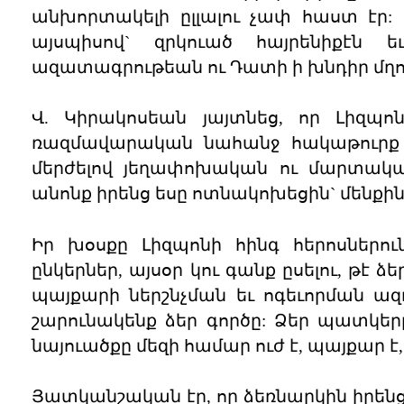
անխորտակելի ըլլալու չափ հաստ էր:
այսպիսով` զրկուած հայրենիքէն ե
ազատագրութեան ու Դատի ի խնդիր մղու
Վ. Կիրակոսեան յայտնեց, որ Լիզպոն
ռազմավարական նահանջ հակաթուրք պա
մերժելով յեղափոխական ու մարտական 
անոնք իրենց եսը ոտնակոխեցին` մենքի
Իր խօսքը Լիզպոնի հինգ հերոսներուն
ընկերներ, այսօր կու գանք ըսելու, թէ 
պայքարի ներշնչման եւ ոգեւորման ազդո
շարունակենք ձեր գործը: Ձեր պատկեր
նայուածքը մեզի համար ուժ է, պայքար է,
Յատկանշական էր, որ ձեռնարկին իրեն