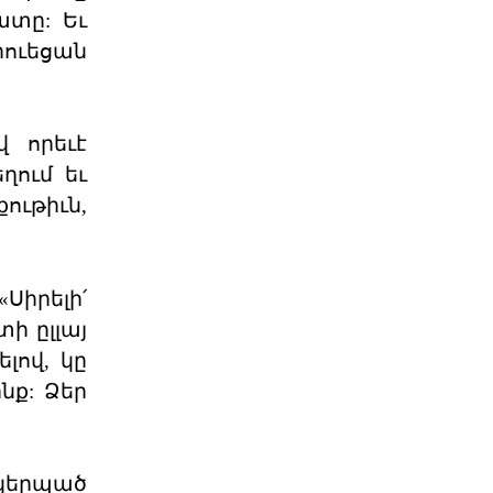
ատը: Եւ
06 ՕԳՈՍՏՈՍ 2026
ուեցան
Աշխարհաքաղաքական
պատրանքներ և իրականու
վ որեւէ
2026 թվականի հունիսի 7-ի
ղում եւ
խորհրդարանական
ընտրությունները Հայաստանում
ութիւն,
դարձան հեր
06 ՕԳՈՍՏՈՍ 2026
Թուրքիայի
Սիրելի՛
պանթյուրքական
տի ըլլայ
քաղաքականությա
լով, կը
XXI դարում Թուրքիան զգալիորեն
ակտիվացրել է իր
նք: Ձեր
քաղաքականությունը թյուրքախոս
պետ
06 ՕԳՈՍՏՈՍ 2026
ակերպած