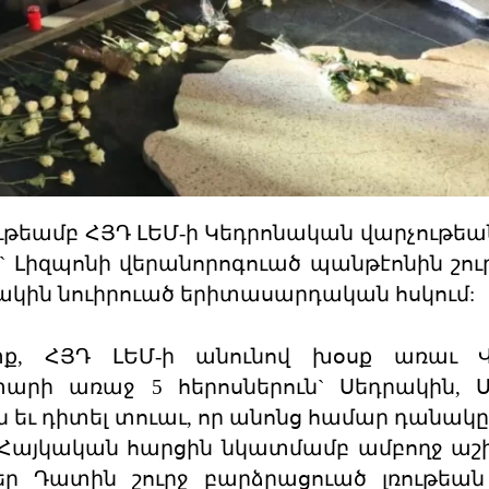
պութեամբ ՀՅԴ ԼԵՄ-ի Կեդրոնական վարչութեա
 Լիզպոնի վերանորոգուած պանթէոնին շու
եակին նուիրուած երիտասարդական հսկում:
տք, ՀՅԴ ԼԵՄ-ի անունով խօսք առաւ 
րի առաջ 5 հերոսներուն` Սեդրակին, Ս
ին եւ դիտել տուաւ, որ անոնց համար դանակ
ել Հայկական հարցին նկատմամբ ամբողջ ա
Մեր Դատին շուրջ բարձրացուած լռութե