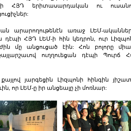
րի ՀՅԴ երիտասարդական ու ուսան
ուցիչներ:
ան արարողութենէն առաջ ԼԵՄ-ականներ
ն դէպի ՀՅԴ ԼԵՄ-ի հին կեդրոն, ուր Լիզպո
ժին մը անցուցած էին: Հոն բոլորը մի
այլարշաւով ուղղուեցան դէպի Պուրճ Հ
քայլով յարգեցին Լիզպոնի հինգին յիշա
ին, որ ԼԵՄ-ը իր անցեալը չի մոռնար: