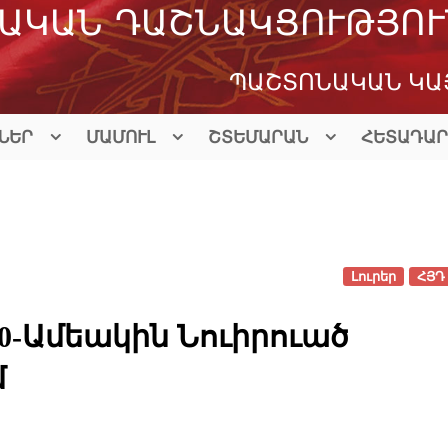
ԱԿԱՆ ԴԱՇՆԱԿՑՈՒԹՅՈՒ
ՊԱՇՏՈՆԱԿԱՆ ԿԱ
ՆԵՐ
ՄԱՄՈՒԼ
ՇՏԵՄԱՐԱՆ
ՀԵՏԱԴԱՐ
Լուրեր
ՀՅԴ 
0-Ամեակին Նուիրուած
մ