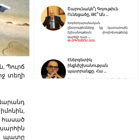
Շարունակե՞լ Գոյութիւն
Ունեցածը, Թէ՞ Ան
Խորհրդարանական
ընտրութիւնները կը կատարուին
իշխանութեան փոփոխութիւնը
կարելի դար
06 ՕԳՈՍՏՈՍ 2026
Էներգետիկ
ինքնիշխանության
ն, Պուրճ
պատրանքը․ Հա
րջ
տեղի
Ռուսաստանը կարող է վերանայել
կամ դադարեցնել Հայաստանի
նկատմամբ բնական գազի, նա
06 ՕԳՈՍՏՈՍ 2026
Վարանդ
իմոնին,
Քարտեզից այն կողմ.
ը հասած
Տիգրանաշենը և Հայաս
շխարհին
Հայաստանի և Ադրբեջանի միջև
ընթացող սահմանազատման և
ան պատը
սահմանագծման գործընթացը վաղ