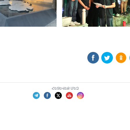
ՀԵՏԵՎԵՔ ՄԵԶ