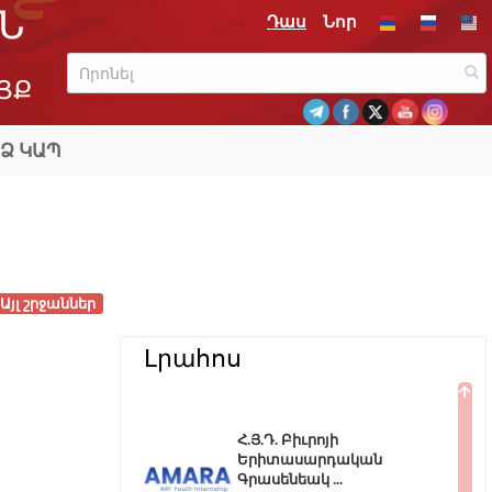
Ն
Դաս
Նոր
ՅՔ
Ձ ԿԱՊ
Այլ շրջաններ
Լրահոս
Հ.Յ.Դ. Բիւրոյի
Երիտասարդական
Գրասենեակ