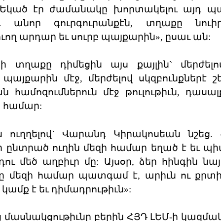
 Եկած էր ժամանակը խորտակելու այդ պ
ւ անոր գուրգուրանքէն, տղաքը նուիր
ող արդար եւ սուրբ պայքարին», ըսաւ ան:
ի տղաքը դիմեցին այս քայլին` մերժելո
յքարին մէջ, մերժելով սկզբունքներէ շե
համոզումներուն մէջ թուլութիւն, դասալք
ն համար:
 ուղղելով` Վարանդ Կիրակոսեան նշեց. «
ձեր ընտրած ուղին մեզի համար եղած է եւ պի
ւ մեծ աղբիւր մը: Այսօր, ձեր հինգին նայե
ը մեզի համար պատգամ է, արիւն ու քրտի
 կամք է եւ դիմադրութիւն»:
ց մասնակցութիւնը բերին ՀՅԴ ԼԵՄ-ի կազմ