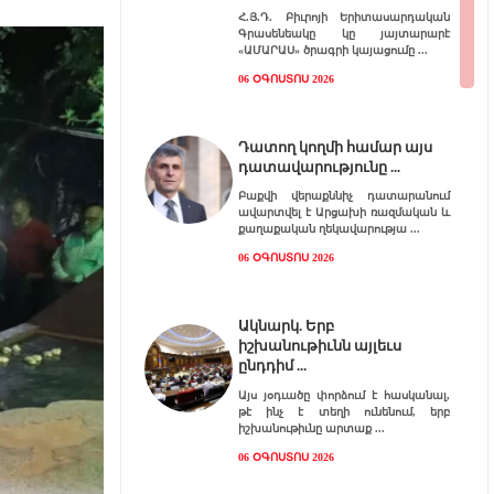
Հ.Յ.Դ. Բիւրոյի Երիտասարդական
Գրասենեակը կը յայտարարէ
«ԱՄԱՐԱՍ» ծրագրի կայացումը
06 ՕԳՈՍՏՈՍ 2026
Դատող կողմի համար այս
դատավարությունը
Բաքվի վերաքննիչ դատարանում
ավարտվել է Արցախի ռազմական և
քաղաքական ղեկավարությա
06 ՕԳՈՍՏՈՍ 2026
Ակնարկ. Երբ
իշխանութիւնն այլեւս
ընդդիմ
Այս յօդւածը փորձում է հասկանալ,
թէ ինչ է տեղի ունենում, երբ
իշխանութիւնը արտաք
06 ՕԳՈՍՏՈՍ 2026