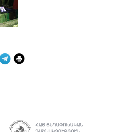
Պաշտօնական
Յայտարարութիւն
Երուսաղէմի
Յայտարարութիւն Երուսաղէմի Հայ
Դատի Յանձնախումբը խստագոյնս
կը դատապարտէ Երու
04 ՕԳՈՍՏՈՍ 2026
ՀՅԴ Լիբանանի Հայ Դատի
Մարմինը Գնահատեց
Նիւ Եորքի համալսարանի լիաժամ ու
Պէյրութի ամերիկեան համալսարան
այցելու դասախօս,
04 ՕԳՈՍՏՈՍ 2026
Շնորհաւորական ու
երախտագիտութեան
նամակ
ՀԱՅ ՅԵՂԱՓՈԽԱԿԱՆ
ԴԱՇՆԱԿՑՈՒԹՅՈՒՆ
Հայ Յեղափոխական