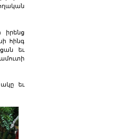
Մի՞թե հայ ժողովուրդը
ողական
կշարունակի մնալ թ
Վարչապետ Նիկոլ Փաշինյանը
հատում է բոլոր կարմիր գծերը՝
անցնելով իր լիազորությու
 իրենց
04 ՕԳՈՍՏՈՍ 2026
նի հինգ
ացան եւ
Արցախի հարցը չի փակվել․
ՀՀ իշխանությու
ամուտի
Կորսիկայի խորհրդարանի
ընդունած որոշումը, որով
վերահաստատվում են
արցախահայությա
04 ՕԳՈՍՏՈՍ 2026
տակը եւ
Պետք է լինել միասնական
պարտադրվող օրակ
«Աշնանը Հայաստանի համար
սպասվում են ծանր
զարգացումներ»,- լրագրողների հետ
զրույ
04 ՕԳՈՍՏՈՍ 2026