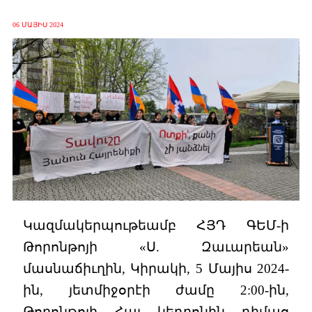
06 ՄԱՅԻՍ 2024
Կազմակերպութեամբ ՀՅԴ ԳԵՄ-ի
Թորոնթոյի «Ս. Զաւարեան»
մասնաճիւղին, Կիրակի, 5 Մայիս 2024-
ին, յետմիջօրէի ժամը 2:00-ին,
Թորոնթոյի Հայ կեդրոնին դիմաց