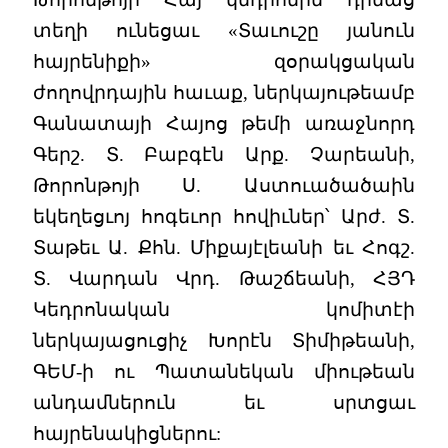
տեղի ունեցաւ «Տաւուշը յանուն
հայրենիքի» զօրակցական
ժողովրդային հաւաք, ներկայութեամբ
Գանատայի Հայոց թեմի առաջնորդ
Գերշ. Տ. Բաբգէն Արք. Չարեանի,
Թորոնթոյի Ս. Աստուածածաին
եկեղեցւոյ հոգեւոր հովիւներ՝ Արժ. Տ.
Տաթեւ Ա. Քհն. Միքայէլեանի եւ Հոգշ.
Տ. Վարդան Վրդ. Թաշճեանի, ՀՅԴ
Կեդրոնական կոմիտէի
ներկայացուցիչ Խորէն Տիմիթեանի,
ԳԵՄ-ի ու Պատանեկան միութեան
անդամներուն եւ սրտցաւ
հայրենակիցներու: