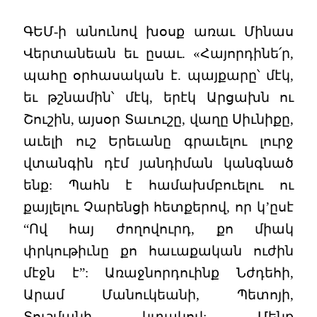
ԳԵՄ-ի անունով խօսք առաւ Մինաս
Վերտանեան եւ ըսաւ. «Հայորդինե՛ր,
պահը օրհասական է. պայքարը՝ մէկ,
եւ թշնամին՝ մէկ, երէկ Արցախն ու
Շուշին, այսօր Տաւուշը, վաղը Սիւնիքը,
աւելի ուշ Երեւանը գրաւելու լուրջ
վտանգին դէմ յանդիման կանգնած
ենք: Պահն է համախմբուելու ու
քայլելու Չարենցի հետքերով, որ կ’ըսէ
“Ով հայ ժողովուրդ, քո միակ
փրկութիւնը քո հաւաքական ուժին
մէջն է”: Առաջնորդուինք Նժդեհի,
Արամ Մանուկեանի, Պետոյի,
Տուշմանի կտակով: Մենք