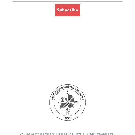
ՀԱՅ ՅԵՂԱՓՈԽԱԿԱՆ ԴԱՇՆԱԿՑՈՒԹՅՈՒՆ