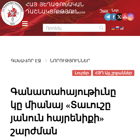
Skip
ՀԱՅ ՅԵՂԱՓՈԽԱԿԱՆ
to
Նոր
ԴԱՇՆԱԿՑՈՒԹՅՈՒՆ
Դաս
ՊԱՇՏՈՆԱԿԱՆ ԿԱՅՔ
content
m
e
n
u
ԳԼԽԱՎՈՐ ԷՋ
ՆՈՐՈՒԹՅՈՒՆՆԵՐ
Լուրեր
ՀՅԴ Այլ շրջաններ
Գանատահայութիւնը
կը միանայ «Տաւուշը
յանուն հայրենիքի»
շարժման